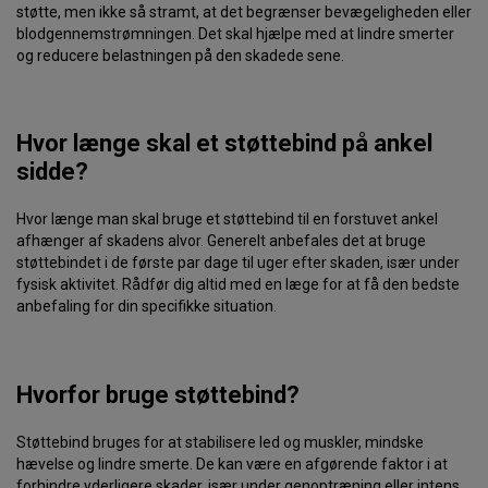
støtte, men ikke så stramt, at det begrænser bevægeligheden eller
blodgennemstrømningen. Det skal hjælpe med at lindre smerter
og reducere belastningen på den skadede sene.
Hvor længe skal et støttebind på ankel
sidde?
Hvor længe man skal bruge et støttebind til en forstuvet ankel
afhænger af skadens alvor. Generelt anbefales det at bruge
støttebindet i de første par dage til uger efter skaden, især under
fysisk aktivitet. Rådfør dig altid med en læge for at få den bedste
anbefaling for din specifikke situation.
Hvorfor bruge støttebind?
Støttebind bruges for at stabilisere led og muskler, mindske
hævelse og lindre smerte. De kan være en afgørende faktor i at
forhindre yderligere skader, især under genoptræning eller intens