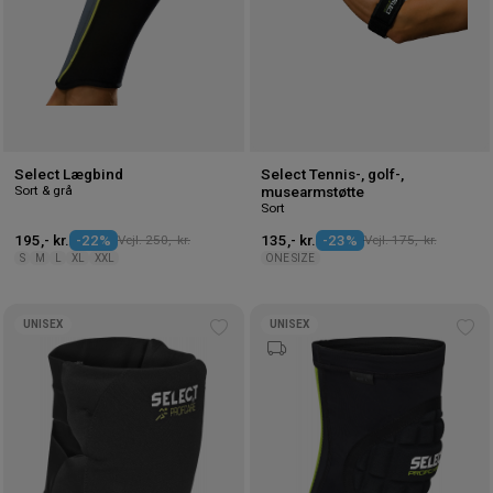
Select Lægbind
Select Tennis-, golf-,
Sort & grå
musearmstøtte
Sort
195,- kr.
-22%
Vejl. 250,- kr.
135,- kr.
-23%
Vejl. 175,- kr.
S
M
L
XL
XXL
ONE SIZE
UNISEX
UNISEX
Tilføj
Tilf
til
til
ønskeliste
øns