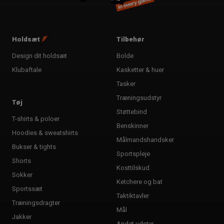
Holdsæt
Tilbehør
Design dit holdsæt
Bolde
Klubaftale
Kasketter & huer
Tasker
Træningsudstyr
Tøj
Støttebind
T-shirts & poloer
Benskinner
Hoodies & sweatshirts
Målmandshandsker
Bukser & tights
Sportspleje
Shorts
Kosttilskud
Sokker
Ketchere og bat
Sportssæt
Taktiktavler
Træningsdragter
Mål
Jakker
Andet udstyr