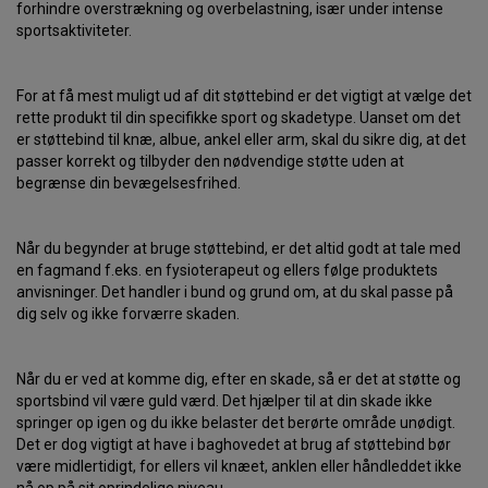
forhindre overstrækning og overbelastning, især under intense
sportsaktiviteter.
For at få mest muligt ud af dit støttebind er det vigtigt at vælge det
rette produkt til din specifikke sport og skadetype. Uanset om det
er støttebind til knæ, albue, ankel eller arm, skal du sikre dig, at det
passer korrekt og tilbyder den nødvendige støtte uden at
begrænse din bevægelsesfrihed.
Når du begynder at bruge støttebind, er det altid godt at tale med
en fagmand f.eks. en fysioterapeut og ellers følge produktets
anvisninger. Det handler i bund og grund om, at du skal passe på
dig selv og ikke forværre skaden.
Når du er ved at komme dig, efter en skade, så er det at støtte og
sportsbind vil være guld værd. Det hjælper til at din skade ikke
springer op igen og du ikke belaster det berørte område unødigt.
Det er dog vigtigt at have i baghovedet at brug af støttebind bør
være midlertidigt, for ellers vil knæet, anklen eller håndleddet ikke
nå op på sit oprindelige niveau.