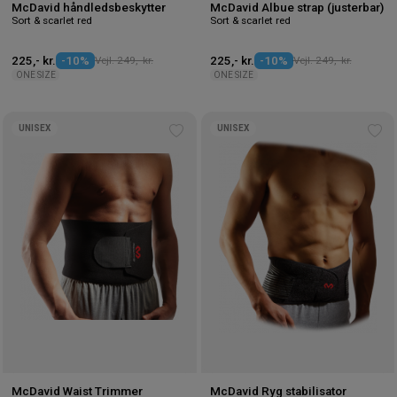
McDavid håndledsbeskytter
McDavid Albue strap (justerbar)
Sort & scarlet red
Sort & scarlet red
225,- kr.
-10%
Vejl. 249,- kr.
225,- kr.
-10%
Vejl. 249,- kr.
ONE SIZE
ONE SIZE
UNISEX
UNISEX
Tilføj
Tilf
til
til
ønskeliste
øns
McDavid Waist Trimmer
McDavid Ryg stabilisator