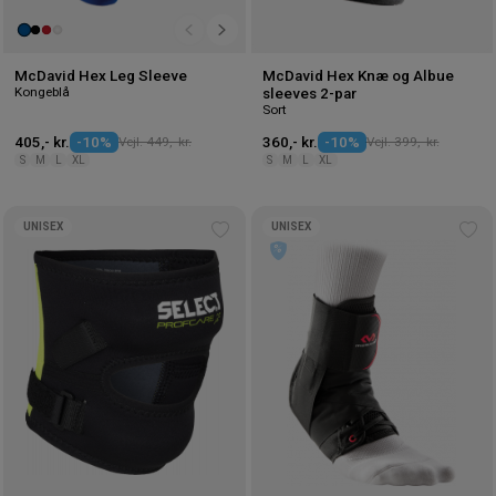
McDavid Hex Leg Sleeve
McDavid Hex Knæ og Albue
Kongeblå
sleeves 2-par
Sort
405,- kr.
-10%
Vejl. 449,- kr.
360,- kr.
-10%
Vejl. 399,- kr.
S
M
L
XL
S
M
L
XL
UNISEX
UNISEX
Tilføj
Tilf
til
til
ønskeliste
øns