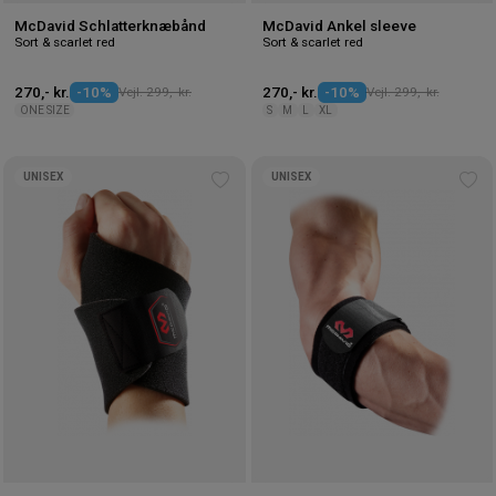
McDavid Schlatterknæbånd
McDavid Ankel sleeve
Sort & scarlet red
Sort & scarlet red
270,- kr.
-10%
Vejl. 299,- kr.
270,- kr.
-10%
Vejl. 299,- kr.
ONE SIZE
S
M
L
XL
UNISEX
UNISEX
Tilføj
Tilf
til
til
ønskeliste
øns