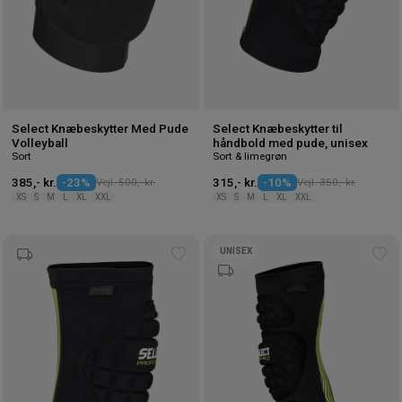
Select Knæbeskytter Med Pude
Select Knæbeskytter til
Volleyball
håndbold med pude, unisex
Sort
Sort & limegrøn
385,- kr.
-23%
Vejl. 500,- kr.
315,- kr.
-10%
Vejl. 350,- kr.
XS
S
M
L
XL
XXL
XS
S
M
L
XL
XXL
UNISEX
Tilføj
Tilf
til
til
ønskeliste
øns