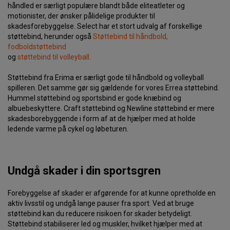
håndled er særligt populære blandt både eliteatleter og
motionister, der ønsker pålidelige produkter til
skadesforebyggelse. Select har et stort udvalg af forskellige
støttebind, herunder også
Støttebind til håndbold,
fodboldstøttebind
og
støttebind til volleyball.
Støttebind fra Erima er særligt gode til håndbold og volleyball
spilleren. Det samme gør sig gældende for vores Errea støttebind.
Hummel støttebind og sportsbind er gode knæbind og
albuebeskyttere. Craft støttebind og Newline støttebind er mere
skadesborebyggende i form af at de hjælper med at holde
ledende varme på cykel og løbeturen.
Undgå skader i din sportsgren
Forebyggelse af skader er afgørende for at kunne opretholde en
aktiv livsstil og undgå lange pauser fra sport. Ved at bruge
støttebind kan du reducere risikoen for skader betydeligt.
Støttebind stabiliserer led og muskler, hvilket hjælper med at