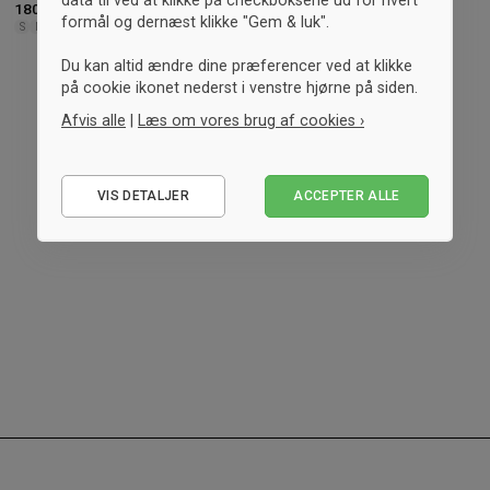
180,- kr.
-10%
Vejl. 199,- kr.
180,- kr.
-10%
Vejl. 199,- kr.
formål og dernæst klikke "Gem & luk".
S
M
L
XL
S/M
L/XL
Du kan altid ændre dine præferencer ved at klikke
på cookie ikonet nederst i venstre hjørne på siden.
Afvis alle
|
Læs om vores brug af cookies ›
32
/
77
produkter
Nødvendige
VIS DETALJER
ACCEPTER ALLE
Statistiske
INDLÆS FLERE
Marketing