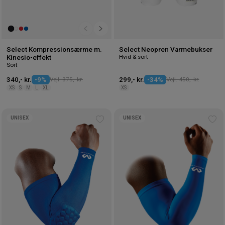
Select Kompressionsærme m.
Select Neopren Varmebukser
Hvid & sort
Kinesio-effekt
Sort
340,- kr.
-9%
Vejl. 375,- kr.
299,- kr.
-34%
Vejl. 450,- kr.
XS
S
M
L
XL
XS
UNISEX
UNISEX
Tilføj
Tilf
til
til
ønskeliste
øns