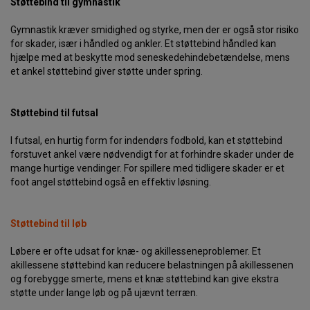
Støttebind til gymnastik
Gymnastik kræver smidighed og styrke, men der er også stor risiko
for skader, især i håndled og ankler. Et støttebind håndled kan
hjælpe med at beskytte mod seneskedehindebetændelse, mens
et ankel støttebind giver støtte under spring.
Støttebind til futsal
I futsal, en hurtig form for indendørs fodbold, kan et støttebind
forstuvet ankel være nødvendigt for at forhindre skader under de
mange hurtige vendinger. For spillere med tidligere skader er et
foot angel støttebind også en effektiv løsning.
Støttebind til løb
Løbere er ofte udsat for knæ- og akillesseneproblemer. Et
akillessene støttebind kan reducere belastningen på akillessenen
og forebygge smerte, mens et knæ støttebind kan give ekstra
støtte under lange løb og på ujævnt terræn.