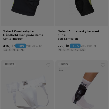
Select Knæbeskytter til
Select Albuebeskytter med
Håndbold med pude dame
pude
Sort & limegrøn
Sort & limegrøn
315,- kr.
-10%
Vejl. 350,- kr.
270,- kr.
-10%
Vejl. 300,- kr.
XS
S
M
L
XL
XS
S
M
L
XL
XXL
UNISEX
UNISEX
Tilføj
Tilf
til
til
ønskeliste
øns