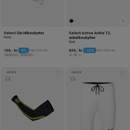
Select Skridtbeskytter
Select Active Ankle T2,
Hvid
ankelbeskytter
Sort
160,- kr.
-9%
Vejl. 175,- kr.
630,- kr.
-10%
Vejl. 700,- kr.
SENIOR S
SENIOR L
S
M
L
UNISEX
UNISEX
Tilføj
Tilf
til
til
ønskeliste
øns