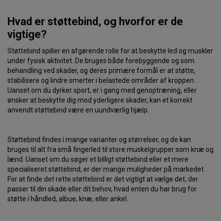
Hvad er støttebind, og hvorfor er de
vigtige?
Støttebind spiller en afgørende rolle for at beskytte led og muskler
under fysisk aktivitet. De bruges både forebyggende og som
behandling ved skader, og deres primære formål er at støtte,
stabilisere og lindre smerter i belastede områder af kroppen.
Uanset om du dyrker sport, er i gang med genoptræning, eller
ønsker at beskytte dig mod yderligere skader, kan et korrekt
anvendt støttebind være en uundværlig hjælp.
Støttebind findes i mange varianter og størrelser, og de kan
bruges til alt fra små fingerled til store muskelgrupper som knæ og
lænd. Uanset om du søger et billigt støttebind eller et mere
specialiseret støttebind, er der mange muligheder på markedet.
For at finde det rette støttebind er det vigtigt at vælge det, der
passer til din skade eller dit behov, hvad enten du har brug for
støtte i håndled, albue, knæ, eller ankel.