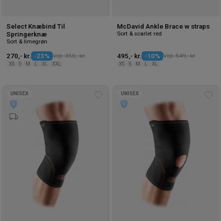
Select Knæbind Til
McDavid Ankle Brace w straps
Sort & scarlet red
Springerknæ
Sort & limegrøn
270,- kr.
-23%
Vejl. 350,- kr.
495,- kr.
-10%
Vejl. 549,- kr.
XS
S
M
L
XL
XXL
XS
S
M
L
XL
UNISEX
UNISEX
Tilføj
Tilf
til
til
ønskeliste
øns