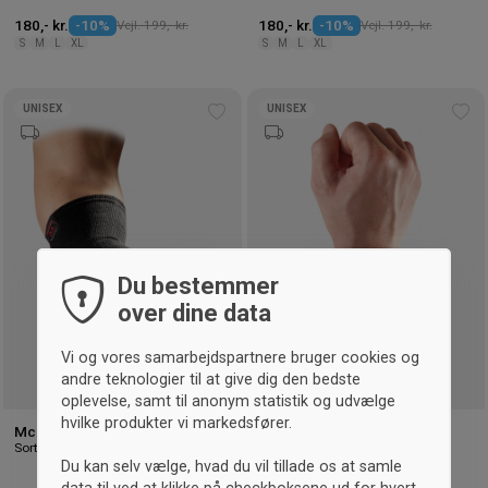
180,- kr.
-10%
Vejl. 199,- kr.
180,- kr.
-10%
Vejl. 199,- kr.
S
M
L
XL
S
M
L
XL
UNISEX
UNISEX
Tilføj
Tilf
til
til
ønskeliste
øns
Du bestemmer
over dine data
Vi og vores samarbejdspartnere bruger cookies og
andre teknologier til at give dig den bedste
oplevelse, samt til anonym statistik og udvælge
hvilke produkter vi markedsfører.
McDavid Elastisk albue støtte
McDavid Justerbar
Sort & scarlet red
håndledsstøtte
Du kan selv vælge, hvad du vil tillade os at samle
Sort & scarlet red
data til ved at klikke på checkboksene ud for hvert