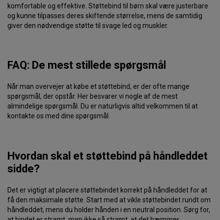
komfortable og effektive. Støttebind til børn skal være justerbare
og kunne tilpasses deres skiftende størrelse, mens de samtidig
giver den nødvendige støtte til svage led og muskler.
FAQ: De mest stillede spørgsmål
Når man overvejer at købe et støttebind, er der ofte mange
spørgsmål, der opstår. Her besvarer vi nogle af de mest
almindelige spørgsmål. Du er naturligvis altid velkommen til at
kontakte os med dine spørgsmål.
Hvordan skal et støttebind på håndleddet
sidde?
Det er vigtigt at placere støttebindet korrekt på håndleddet for at
få den maksimale støtte. Start med at vikle støttebindet rundt om
håndleddet, mens du holder hånden i en neutral position. Sørg for,
at bindet er stramt, men ikke så stramt, at det hæmmer