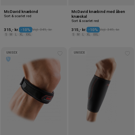
McDavid knæbind
McDavid knæbind med åben
Sort & scarlet red
knæskal
Sort & scarlet red
315,- kr.
-10%
Vejl. 349,- kr.
315,- kr.
-10%
Vejl. 349,- kr.
S
M
L
XL
XXL
S
M
L
XL
XXL
UNISEX
UNISEX
Tilføj
Tilf
til
til
ønskeliste
øns