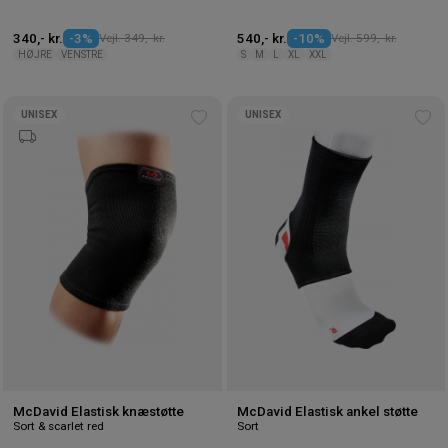
340,- kr.
-3%
Vejl. 349,- kr.
540,- kr.
-10%
Vejl. 599,- kr.
HØJRE
VENSTRE
S
M
L
XL
XXL
UNISEX
UNISEX
Tilføj
Tilf
til
til
ønskeliste
øns
McDavid Elastisk knæstøtte
McDavid Elastisk ankel støtte
Sort & scarlet red
Sort