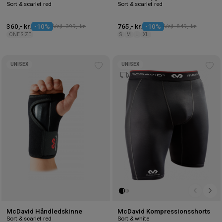
Sort & scarlet red
Sort & scarlet red
360,- kr.
-10%
Vejl. 399,- kr.
765,- kr.
-10%
Vejl. 849,- kr.
ONE SIZE
S
M
L
XL
UNISEX
UNISEX
Tilføj
Tilf
til
til
ønskeliste
øns
McDavid Håndledskinne
McDavid Kompressionsshorts
Sort & scarlet red
Sort & white