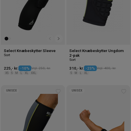
Select Knæbeskytter Sleeve
Select Knæbeskytter Ungdom
Sort
2-pak
Sort
225,- kr.
-10%
Vejl. 250,- kr.
310,- kr.
-23%
Vejl. 400,- kr.
XS
S
M
L
XL
XXL
S
M
L
XL
UNISEX
UNISEX
Tilføj
Tilf
til
til
ønskeliste
øns