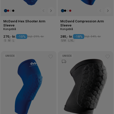
McDavid Hex Shooter Arm
McDavid Compression Arm
Sleeve
Sleeve
Kongeblå
Kongeblå
270,- kr.
-10%
Vejl. 299,- kr.
285,- kr.
-18%
Vejl. 349,- kr.
S
M
L
S/M
L/XL
UNISEX
UNISEX
Tilføj
Tilf
til
til
ønskeliste
øns