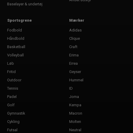
Baselayer & undertøj
Sportsgrene
Mærker
Fodbold
Adidas
Håndbold
Clique
Basketball
Craft
Volleyball
Erima
Løb
Errea
Fritid
Geyser
Outdoor
Hummel
Tennis
ID
Padel
Joma
Golf
Kempa
Gymnastik
Macron
Cykling
Molten
Futsal
Neutral