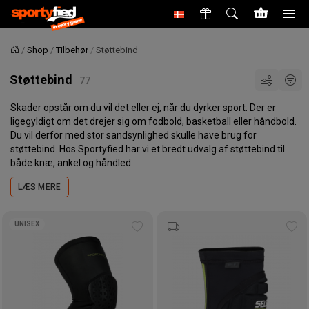
Shop
Tilbehør
Støttebind
Forside
Støttebind
Skader opstår om du vil det eller ej, når du dyrker sport. Der er
ligegyldigt om det drejer sig om fodbold, basketball eller håndbold.
Du vil derfor med stor sandsynlighed skulle have brug for
støttebind. Hos Sportyfied har vi et bredt udvalg af støttebind til
både knæ, ankel og håndled.
LÆS MERE
UNISEX
Tilføj
Tilf
til
til
ønskeliste
øns