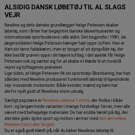
ALSIDIG DANSK LØBETØJ TIL AL SLAGS
VEJR
Newline og dets danske grundlægger Helge Petersen skaber
løbetøj, som i årtier har begejstret danske løbeentusiaster og
internationale sportsudøvere i alle aldre. Det begyndte i 1981, da
jægersoldaten Helge Petersen hænger højt oppe i luften. Han er
iført sin tørre faldskærm, men er tynget af sit dyngvåde tøj, der
ikke består prøven oppe i de højere luftlag. I det øjeblik får Helge
Petersen nok og sætter sig for at skabe et klæde til at modstå
vejret og luftlagenes prøvelser.
Lige siden, at Helge Petersen fik sin sportstøjs-åbenbaring, har han
således med Newline produceret funktionelt løbetøj til ligesindede
vejr-trossende motionister. Både kvinder, mænd og børn har
derfor nydt godt af Newlines store udvalg.
Særligt populære er
Newlines stilrene t-shirts,
der findes i både
kort- og langærmede varianter i mange forskellige farver, men alle
vævet med behagelige materialer. De har endda tænkt på dig, der
slet ikke gider dyrke sport og motion i ærmer med
den ærmeløse
Newline Core Løbe Singlet
.
Du er også godt klædt på, når du køber Newlines løbetøj til