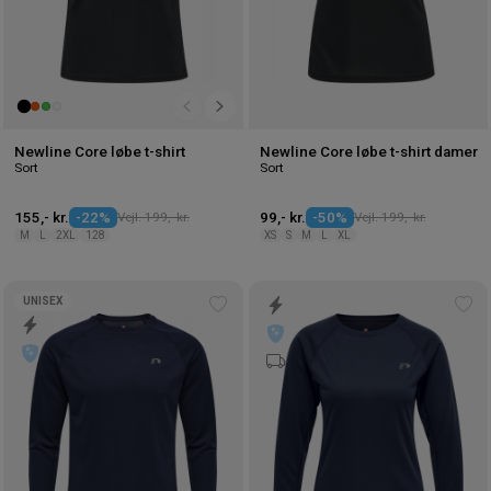
Newline Core løbe t-shirt
Newline Core løbe t-shirt damer
Sort
Sort
155,- kr.
-22%
Vejl. 199,- kr.
99,- kr.
-50%
Vejl. 199,- kr.
M
L
2XL
128
XS
S
M
L
XL
UNISEX
Tilføj
Tilf
til
til
ønskeliste
øns