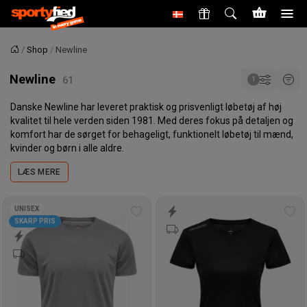
Shop
Newline
Forside
Newline
Danske Newline har leveret praktisk og prisvenligt løbetøj af høj
kvalitet til hele verden siden 1981. Med deres fokus på detaljen og
komfort har de sørget for behageligt, funktionelt løbetøj til mænd,
kvinder og børn i alle aldre.
LÆS MERE
UNISEX
Tilføj
Tilf
SKARP PRIS
til
til
ønskeliste
øns