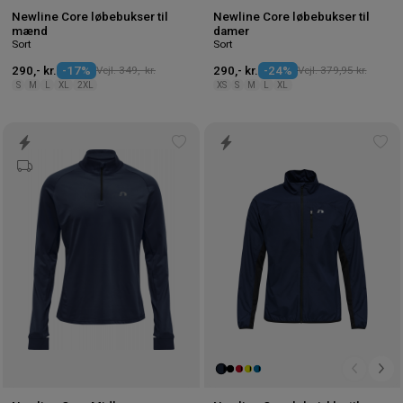
Newline Core løbebukser til
Newline Core løbebukser til
mænd
damer
Sort
Sort
290,- kr.
-17%
Vejl. 349,- kr.
290,- kr.
-24%
Vejl. 379,95 kr.
S
M
L
XL
2XL
XS
S
M
L
XL
Tilføj
Tilf
til
til
ønskeliste
øns