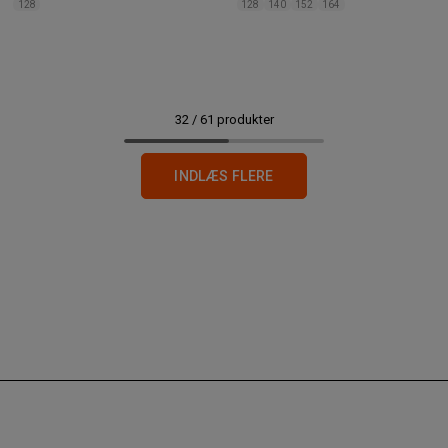
128
128
140
152
164
32
/
61
produkter
INDLÆS FLERE