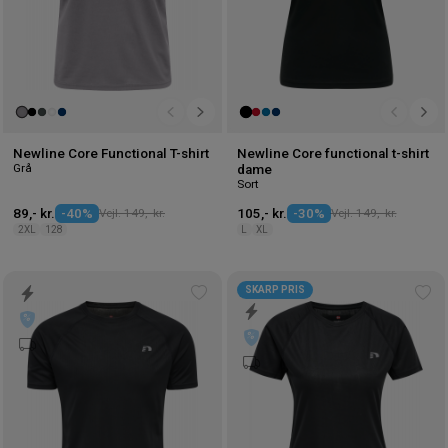
Newline Core Functional T-shirt
Newline Core functional t-shirt
Grå
dame
Sort
89,- kr.
-40%
Vejl. 149,- kr.
105,- kr.
-30%
Vejl. 149,- kr.
2XL
128
L
XL
SKARP PRIS
Tilføj
Tilf
til
til
ønskeliste
øns