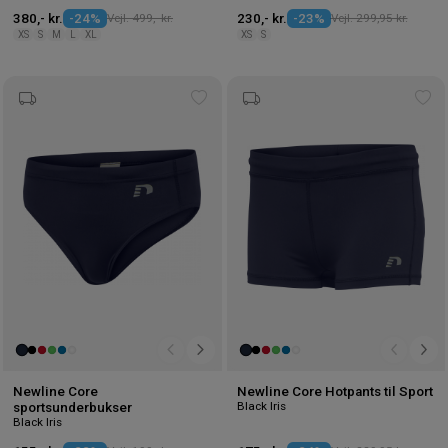
380,- kr.
-24%
Vejl. 499,- kr.
230,- kr.
-23%
Vejl. 299,95 kr.
XS
S
M
L
XL
XS
S
Tilføj
Tilf
til
til
ønskeliste
øns
Newline Core
Newline Core Hotpants til Sport
Black Iris
sportsunderbukser
Black Iris