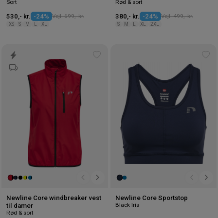
Sort
Rød & sort
530,- kr.
-24%
Vejl. 699,- kr.
380,- kr.
-24%
Vejl. 499,- kr.
XS
S
M
L
XL
S
M
L
XL
2XL
Tilføj
Tilf
til
til
ønskeliste
øns
Newline Core windbreaker vest
Newline Core Sportstop
Black Iris
til damer
Rød & sort