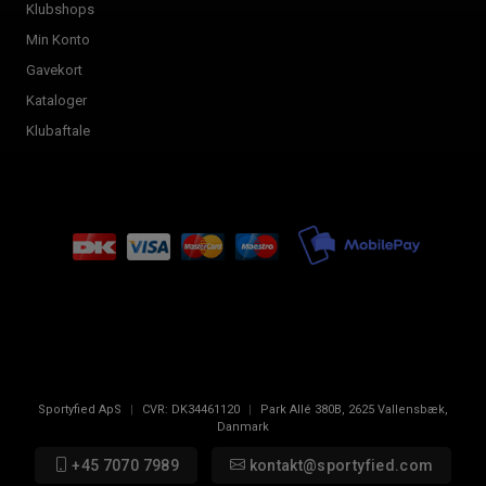
Klubshops
Min Konto
Gavekort
Kataloger
Klubaftale
Sportyfied ApS
|
CVR:
DK34461120
|
Park Allé 380B
,
2625
Vallensbæk,
Danmark
+45 7070 7989
kontakt@sportyfied.com