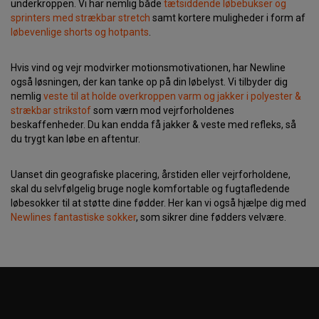
underkroppen. Vi har nemlig både
tætsiddende løbebukser og
sprinters med strækbar stretch
samt kortere muligheder i form af
løbevenlige shorts og hotpants
.
Hvis vind og vejr modvirker motionsmotivationen, har Newline
også løsningen, der kan tanke op på din løbelyst. Vi tilbyder dig
nemlig
veste til at holde overkroppen varm og jakker i polyester &
strækbar strikstof
som værn mod vejrforholdenes
beskaffenheder. Du kan endda få jakker & veste med refleks, så
du trygt kan løbe en aftentur.
Uanset din geografiske placering, årstiden eller vejrforholdene,
skal du selvfølgelig bruge nogle komfortable og fugtafledende
løbesokker til at støtte dine fødder. Her kan vi også hjælpe dig med
Newlines fantastiske sokker
, som sikrer dine fødders velvære.