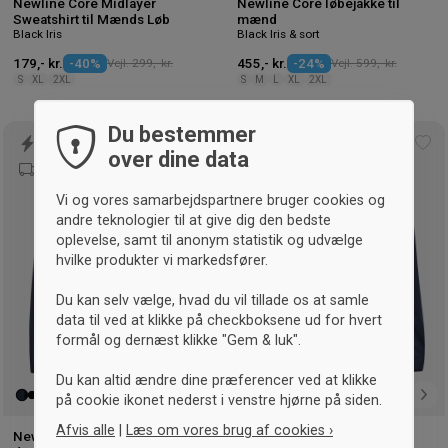
Newline Core Midlayer
Newline Core løbejakke til
Sweatshirt til Mænds Løb
mænd
Black Iris
Black Iris & sort
179,- kr.
-40%
Vejl. 299,- kr.
455,- kr.
-24%
Vejl. 599,- kr.
S
XL
2XL
S
M
L
XL
2XL
Du bestemmer
Tilføj
Tilf
over dine data
til
til
ønskeliste
øns
Vi og vores samarbejdspartnere bruger cookies og
andre teknologier til at give dig den bedste
oplevelse, samt til anonym statistik og udvælge
hvilke produkter vi markedsfører.
Du kan selv vælge, hvad du vil tillade os at samle
data til ved at klikke på checkboksene ud for hvert
formål og dernæst klikke "Gem & luk".
Du kan altid ændre dine præferencer ved at klikke
på cookie ikonet nederst i venstre hjørne på siden.
Afvis alle
|
Læs om vores brug af cookies ›
Newline Core løbejakke til
Newline Core cross jakke til