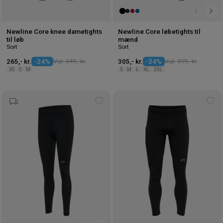
Newline Core knee dametights
Newline Core løbetights til
til løb
mænd
Sort
Sort
265,- kr.
-24%
Vejl. 349,- kr.
305,- kr.
-24%
Vejl. 399,- kr.
XS
S
M
S
M
L
XL
2XL
Tilføj
Tilf
til
til
ønskeliste
øns