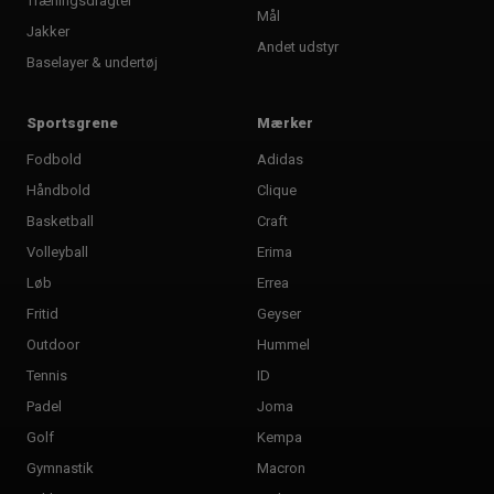
Træningsdragter
Mål
Jakker
Andet udstyr
Baselayer & undertøj
Sportsgrene
Mærker
Fodbold
Adidas
Håndbold
Clique
Basketball
Craft
Volleyball
Erima
Løb
Errea
Fritid
Geyser
Outdoor
Hummel
Tennis
ID
Padel
Joma
Golf
Kempa
Gymnastik
Macron