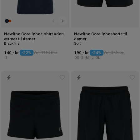
Newline Core løbe t-shirt uden
Newline Core løbeshorts til
ærmer til damer
damer
Black Iris
Sort
140,- kr.
-22%
Vejl. 179,95 kr.
190,- kr.
-24%
Vejl. 249,- kr.
S
XS
S
M
L
XL
Tilføj
Tilf
til
til
ønskeliste
øns