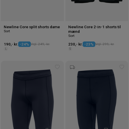
Newline Core split shorts dame
Newline Core 2-in-1 shorts til
Sort
mænd
Sort
190,- kr.
-24%
Vejl. 249,- kr.
230,- kr.
-23%
Vejl. 299,- kr.
L
S
Tilføj
Tilf
til
til
ønskeliste
øns