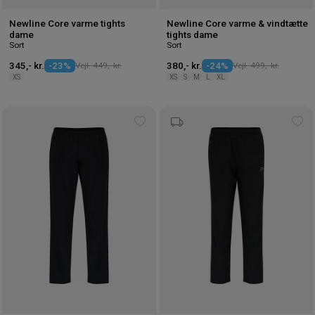
Newline Core varme tights
Newline Core varme & vindtætte
dame
tights dame
Sort
Sort
345,- kr.
-23%
Vejl. 449,- kr.
380,- kr.
-24%
Vejl. 499,- kr.
XS
XS
S
M
L
XL
Tilføj
Tilf
til
til
ønskeliste
øns