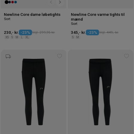
Newline Core dame løbetights
Newline Core varme tights til
Sort
mænd
Sort
230,- kr.
-23%
Vejl. 299,95 kr.
345,- kr.
-23%
Vejl. 449,- kr.
XS
S
M
L
XL
S
M
Tilføj
Tilf
til
til
ønskeliste
øns