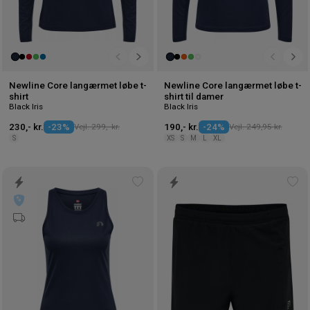
Newline Core langærmet løbe t-
Newline Core langærmet løbe t-
shirt
shirt til damer
Black Iris
Black Iris
230,- kr.
-23%
Vejl. 299,- kr.
190,- kr.
-24%
Vejl. 249,95 kr.
S
XS
S
M
L
XL
Tilføj
Tilf
til
til
ønskeliste
øns