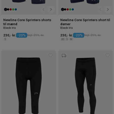
Newline Core Sprinters shorts
Newline Core Sprinters short til
til mænd
damer
Black Iris
Black Iris
230,- kr.
-23%
Vejl. 299,- kr.
230,- kr.
-23%
Vejl. 299,- kr.
S
XS
S
M
Tilføj
Tilf
til
til
ønskeliste
øns