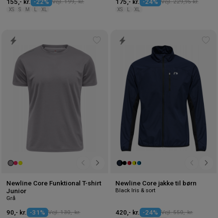
155,- kr.
-22%
Vejl. 199,- kr.
175,- kr.
-24%
Vejl. 229,95 kr.
XS
S
M
L
XL
XS
L
XL
Tilføj
Tilf
til
til
ønskeliste
øns
Newline Core Funktional T-shirt
Newline Core jakke til børn
Black Iris & sort
Junior
Grå
90,- kr.
-31%
Vejl. 130,- kr.
420,- kr.
-24%
Vejl. 550,- kr.