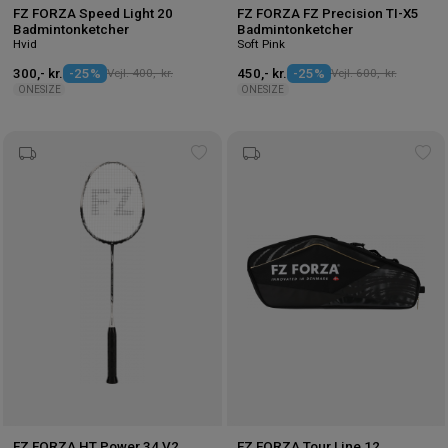
FZ FORZA Speed Light 20
FZ FORZA FZ Precision TI-X5
Badmintonketcher
Badmintonketcher
Hvid
Soft Pink
300,- kr.
-25%
Vejl. 400,- kr.
450,- kr.
-25%
Vejl. 600,- kr.
ONESIZE
ONESIZE
Tilføj
Tilf
til
til
ønskeliste
øns
FZ FORZA HT Power 34 V2
FZ FORZA Tour Line 12