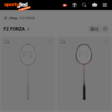
Shop
FZ FORZA
Forside
FZ FORZA
Tilføj
Tilf
til
til
ønskeliste
øns