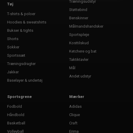
Træningsudstyr
Tøj
Støttebind
T-shirts & poloer
Benskinner
Hoodies & sweatshirts
Målmandshandsker
Bukser & tights
Sportspleje
Shorts
Kosttilskud
Sokker
Ketchere og bat
Sportssæt
Taktiktavler
Træningsdragter
Mål
Jakker
Andet udstyr
Baselayer & undertøj
Sportsgrene
Mærker
Fodbold
Adidas
Håndbold
Clique
Basketball
Craft
Volleyball
Erima