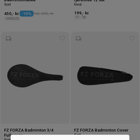
Sort
Hvid
199,- kr.
450,- kr.
-10%
Vejl. 500,- kr.
77
78
ONESIZE
Tilføj
Tilf
til
til
ønskeliste
øns
FZ FORZA Badminton 3/4
FZ FORZA Badminton Cover
Sort
Fullcover
Sort