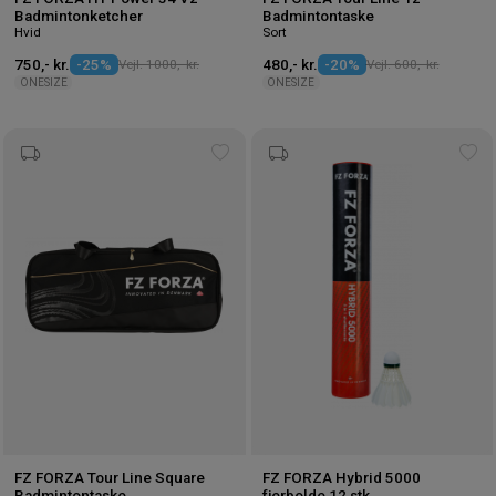
Badmintonketcher
Badmintontaske
Hvid
Sort
750,- kr.
-25%
Vejl. 1000,- kr.
480,- kr.
-20%
Vejl. 600,- kr.
ONESIZE
ONESIZE
Tilføj
Tilf
til
til
ønskeliste
øns
FZ FORZA Tour Line Square
FZ FORZA Hybrid 5000
Badmintontaske
fjerbolde 12 stk.