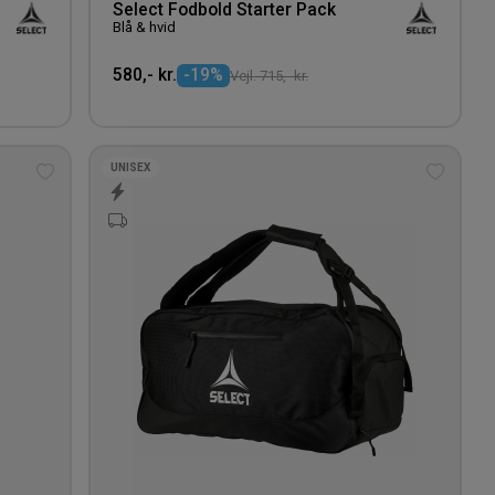
Select Fodbold Starter Pack
Blå & hvid
580,- kr.
-19%
Vejl. 715,- kr.
UNISEX
Tilføj
Tilføj
til
til
ønskeliste
ønskeli