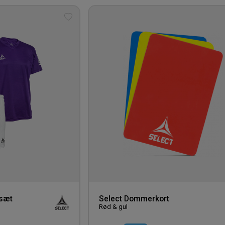
Tilføj
til
ønskeliste
dsæt
Select Dommerkort
Rød & gul