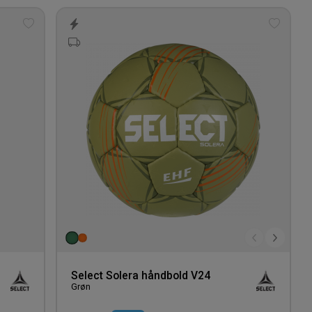
Tilføj
Tilføj
til
til
ønskeliste
ønskeli
Select Solera håndbold V24
Grøn