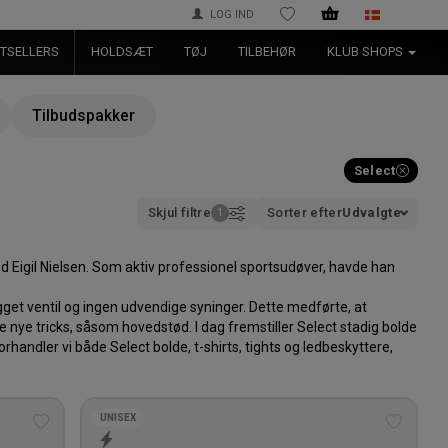
LOG IND
ØNSKELISTE
TSELLERS
HOLDSÆT
TØJ
TILBEHØR
KLUB SHOPS
Tilbudspakker
Select
Skjul filtre
Sorter efter
Udvalgte
Eigil Nielsen. Som aktiv professionel sportsudøver, havde han
get ventil og ingen udvendige syninger. Dette medførte, at
nye tricks, såsom hovedstød. I dag fremstiller Select stadig bolde
rhandler vi både Select bolde, t-shirts, tights og ledbeskyttere,
UNISEX
Tilføj
Tilføj