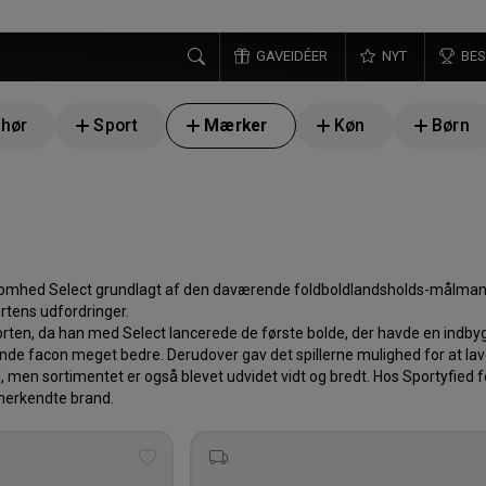
GAVEIDÉER
NYT
BES
ehør
Sport
Mærker
Køn
Børn
somhed Select grundlagt af den daværende foldboldlandsholds-målmand 
rtens udfordringer.
rten, da han med Select lancerede de første bolde, der havde en indbyg
de facon meget bedre. Derudover gav det spillerne mulighed for at lave 
, men sortimentet er også blevet udvidet vidt og bredt. Hos Sportyfied fo
nerkendte brand.
Tilføj