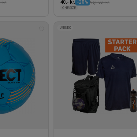
40,- kr.
-20%
- kr.
Vejl. 50,- kr.
ONE SIZE
UNISEX
Tilføj
til
ønskeliste