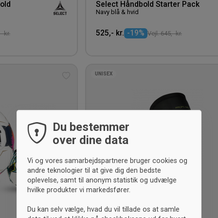
old
Select Håndbold Starter Pack
Navy blå & hvid
525,- kr.
-19%
- kr.
Vejl. 645,- kr.
UNISEX
Tilføj
til
ønskeliste
Du bestemmer
over dine data
Vi og vores samarbejdspartnere bruger cookies og
andre teknologier til at give dig den bedste
oplevelse, samt til anonym statistik og udvælge
hvilke produkter vi markedsfører.
Du kan selv vælge, hvad du vil tillade os at samle