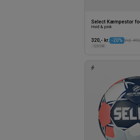
Weather Report
Westford Mill
Select Kæmpestor fo
Whistler
Hvid & pink
Zenith
320,- kr.
-20%
Vejl. 400,
120 CM