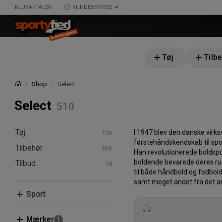
KLUBAFTALER
KUNDESERVICE
Tøj
Tilb
Shop
Select
Forside
Select
Tøj
I 1947 blev den danske virk
førstehåndskendskab til spo
Tilbehør
T-shirts & poloer
Han revolutionerede boldspo
T-shirts
boldende bevarede deres run
Tilbud
Hoodies & sweatshirts
Bolde
til både håndbold og fodbold
Langærmede T-shirts
Hoodies
Boldpakker
Bukser & tights
Kasketter & huer
Tilbudspakker
samt meget andet fra det a
Poloer
Sweatshirts
Bukser
Huer
Sport
Shorts
Tasker
Træningstrøjer
Træningsbukser
Sweatshorts
Rygsække
Sokker
Sportshandsker
Amerikansk Fodbold
Mærker
Joggingbukser