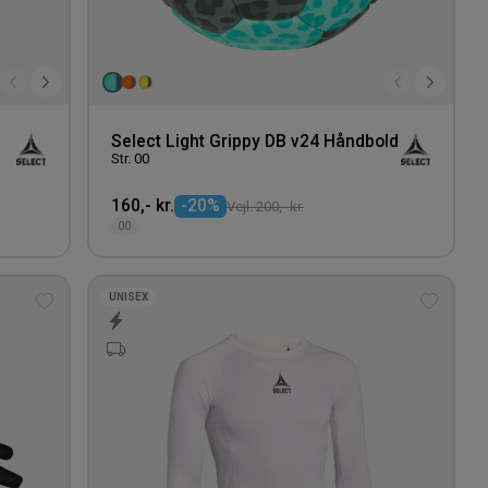
Select Light Grippy DB v24 Håndbold
Str. 00
160,- kr.
-20%
Vejl. 200,- kr.
00
UNISEX
Tilføj
Tilføj
til
til
ønskeliste
ønskeli