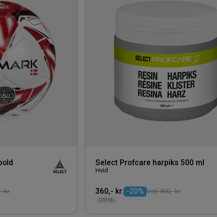
til
ønskeliste
bold
Select Profcare harpiks 500 ml
Hvid
360,- kr.
-20%
- kr.
Vejl. 450,- kr.
500 ML