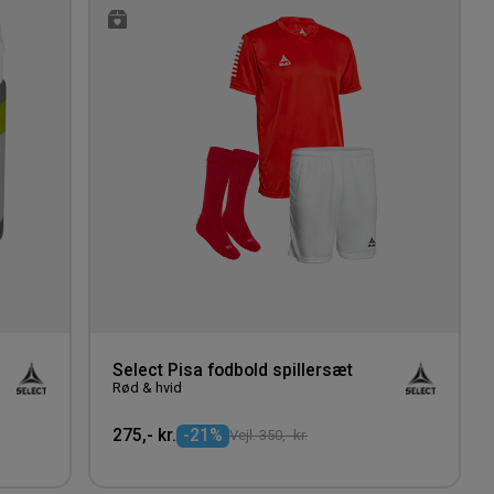
til
til
ønskeliste
ønskeli
Select Pisa fodbold spillersæt
Rød & hvid
275,- kr.
-21%
Vejl. 350,- kr.