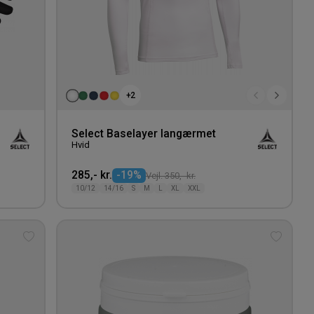
+2
Select Baselayer langærmet
Hvid
285,- kr.
-19%
Vejl. 350,- kr.
10/12
14/16
S
M
L
XL
XXL
Tilføj
Tilføj
til
til
ønskeliste
ønskeli