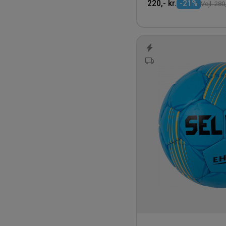
Kempa
220,- kr.
-21%
Vejl. 280,
Macron
Maurten
McDavid
Mols
Molten
Mr. Socks
Neutral
Newline
Nimbus CPH
Puma
Quadra/Bagbase
Re do
Rezo
Select