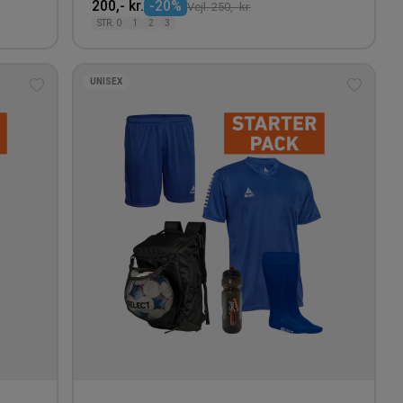
200,- kr.
-20%
Vejl. 250,- kr.
STR. 0
1
2
3
UNISEX
Tilføj
Tilføj
til
til
ønskeliste
ønskeli