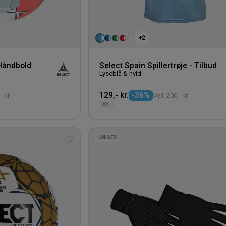
+2
Håndbold
Select Spain Spillertrøje - Tilbud
Lyseblå & hvid
129,- kr.
-36%
- kr.
Vejl. 200,- kr.
XXL
UNISEX
Tilføj
til
ønskeliste