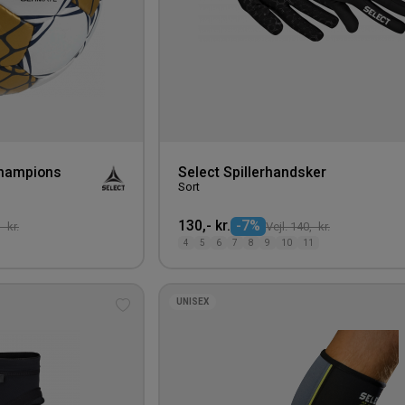
Champions
Select Spillerhandsker
Sort
d
130,- kr.
-7%
- kr.
Vejl. 140,- kr.
4
5
6
7
8
9
10
11
UNISEX
Tilføj
til
ønskeliste