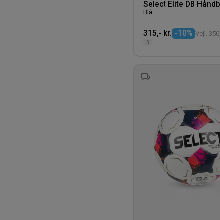
Select Elite DB Håndb
SKLZ
Blå
Spalding
315,- kr.
-10%
Vejl. 350,
Speedo
3
Sportyfied
Spraino
Stanley/Stella
SteelSeries
Storm
Tecnifibre
Tee Jays
Uhlsport
Under Armour
Untagged Movement
Vranjes