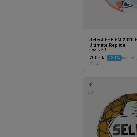
Select EHF EM 2026 
Ultimate Replica
Rød & blå
200,- kr.
-20%
Vejl. 250,
1
3