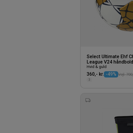
Select Ultimate Ehf 
League V24 håndbol
Hvid & guld
360,- kr.
-49%
Vejl. 700,
3