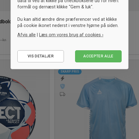
data til ved at klikke på checkboksene ud for hvert
formål og dernæst klikke "Gem & luk".
Du kan altid ændre dine præferencer ved at klikke
dbold
Select Knæbeskytter Sleeve
på cookie ikonet nederst i venstre hjørne på siden.
Sort
Afvis alle
|
Læs om vores brug af cookies ›
225,- kr.
-10%
- kr.
Vejl. 250,- kr.
XS
S
M
L
XL
XXL
Nødvendige
VIS DETALJER
ACCEPTER ALLE
Statistiske
UNISEX
Marketing
Tilføj
SKARP PRIS
til
ønskeliste