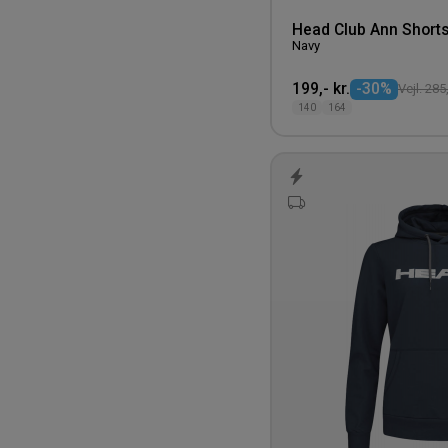
Westford Mill
Head Club Ann Shorts
Whistler
Navy
Zenith
199,- kr.
-30%
Vejl. 285,
140
164