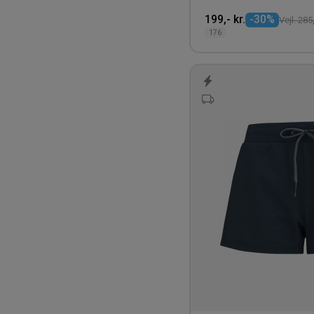
Spalding
199,- kr.
-30%
Vejl. 285,
176
Speedo
Sportyfied
Spraino
Stanley/Stella
SteelSeries
Storm
Tecnifibre
Tee Jays
Uhlsport
Under Armour
Untagged Movement
Vranjes
Weather Report