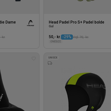
die Dame
Head Padel Pro S+ Padel bolde
Gul
50,- kr.
-29%
- kr.
Vejl. 70,- kr.
ONESIZE
UNISEX
Tilføj
til
ønskeliste