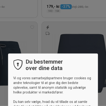
179,- kr.
-37%
- kr.
Vejl. 285,- kr.
140
164
Tilføj
til
ønskeliste
Du bestemmer
over dine data
Vi og vores samarbejdspartnere bruger cookies og
andre teknologier til at give dig den bedste
oplevelse, samt til anonym statistik og udvælge
hvilke produkter vi markedsfører.
Du kan selv vælge, hvad du vil tillade os at samle