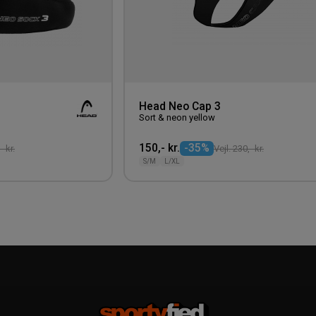
Head Neo Cap 3
Sort & neon yellow
150,- kr.
-35%
- kr.
Vejl. 230,- kr.
S/M
L/XL