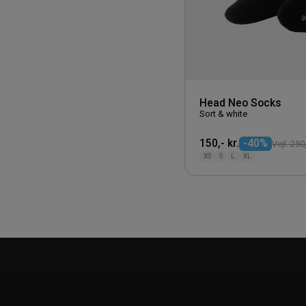
Head Neo Socks
Sort & white
150,- kr.
-40%
Vejl. 250,
XS
S
L
XL