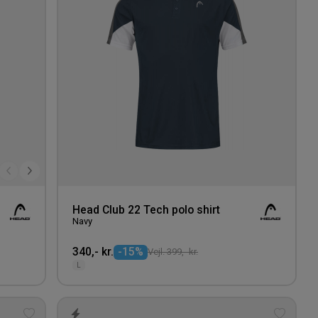
Head Club 22 Tech polo shirt
Navy
340,- kr.
-15%
Vejl. 399,- kr.
L