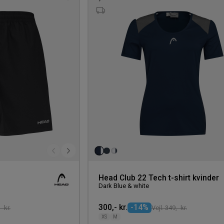
Tilføj
til
ønskeliste
Head Club 22 Tech t-shirt kvinder
Dark Blue & white
300,- kr.
-14%
- kr.
Vejl. 349,- kr.
XS
M