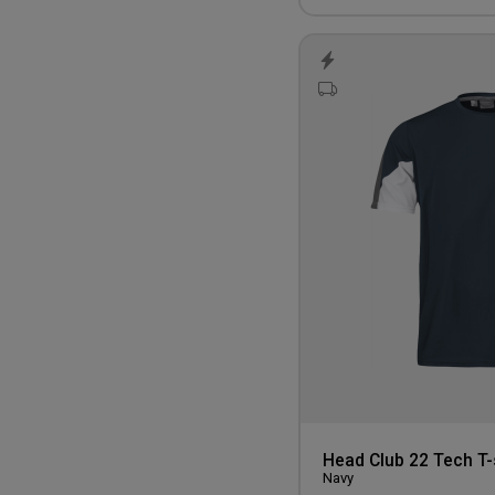
Macron
Maurten
McDavid
Mols
Molten
Mr. Socks
Neutral
Newline
Nimbus CPH
Puma
Quadra/Bagbase
Re do
Rezo
Select
Head Club 22 Tech T-
Navy
SKLZ