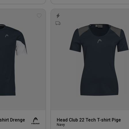
Tilføj
til
ønskeliste
shirt Drenge
Head Club 22 Tech T-shirt Pige
Navy