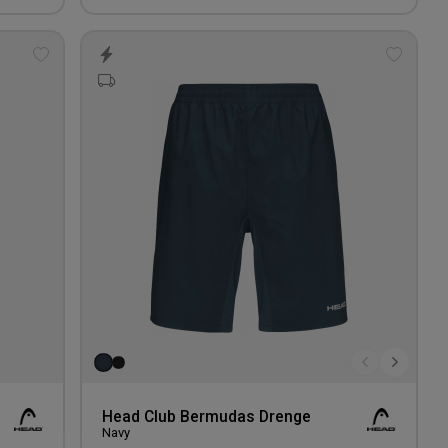
Tilføj
Tilføj
til
til
ønskeliste
ønskeli
Head Club Bermudas Drenge
Navy