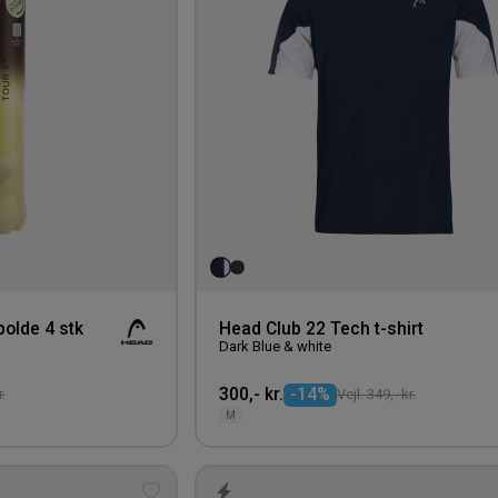
olde 4 stk
Head Club 22 Tech t-shirt
Dark Blue & white
300,- kr.
-14%
r.
Vejl. 349,- kr.
M