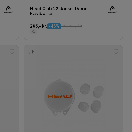
Head Club 22 Jacket Dame
Navy & white
265,- kr.
-46%
Vejl. 495,- kr.
XL
Tilføj
Tilføj
til
til
ønskeliste
ønskeli