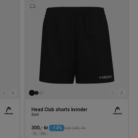
Tilføj
Tilføj
til
til
ønskeliste
ønskeli
Head Club shorts kvinder
Sort
300,- kr.
-14%
Vejl. 349,- kr.
XL
XXL