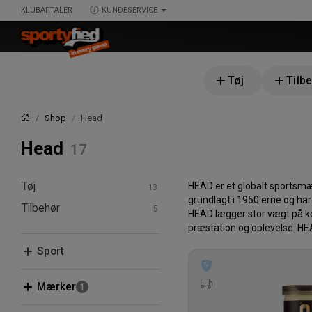
KLUBAFTALER
KUNDESERVICE
Tøj
Tilb
Shop
Head
Forside
Head
Tøj
HEAD er et globalt sportsmæ
grundlagt i 1950'erne og har 
Tilbehør
T-shirts & poloer
HEAD lægger stor vægt på ko
T-shirts
præstation og oplevelse. HE
Hoodies & sweatshirts
Bolde
Poloer
Hoodies
Sport
Shorts
Træningstrøjer
Nederdel
Sokker
Badminton
Mærker
Fritid