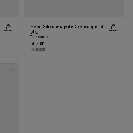
Head Silikonestøbte Ørepropper 4
stk.
Transparent
60,- kr.
ONESIZE
Tilføj
til
ønskeliste