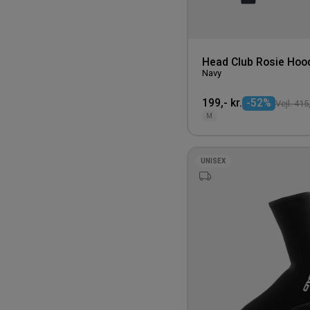
Head Club Rosie Hoo
Navy
199,- kr.
-52%
Vejl. 415,
M
UNISEX