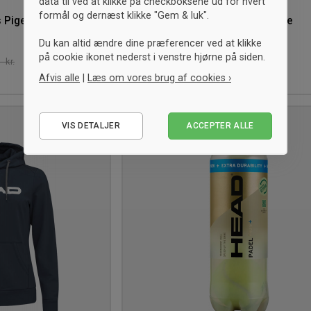
data til ved at klikke på checkboksene ud for hvert
formål og dernæst klikke "Gem & luk".
 Pige
Head Club Basic Nederdel Pige
Navy
Du kan altid ændre dine præferencer ved at klikke
på cookie ikonet nederst i venstre hjørne på siden.
175,- kr.
-39%
- kr.
Vejl. 285,- kr.
164
Afvis alle
|
Læs om vores brug af cookies ›
Nødvendige
VIS DETALJER
ACCEPTER ALLE
Tilføj
Statistiske
til
Marketing
ønskeliste