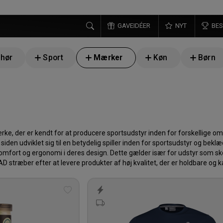
GAVEIDÉER
NYT
BES
ehør
Sport
Mærker
Køn
Børn
rke, der er kendt for at producere sportsudstyr inden for forskellige o
siden udviklet sig til en betydelig spiller inden for sportsudstyr og beklæ
mfort og ergonomi i deres design. Dette gælder især for udstyr som sk
AD stræber efter at levere produkter af høj kvalitet, der er holdbare o
Tilføj
til
ønskeliste