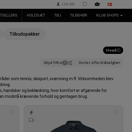
LOG IND
ØNSKELISTE
TSELLERS
HOLDSÆT
TØJ
TILBEHØR
KLUB SHOPS
Tilbudspakker
Head
Skjul filtre
Sorter efter
Udvalgte
mråder som tennis, skisport, svømning m.fl. Virksomheden blev
dning.
o, handsker og beklædning, hvor komfort er afgørende for
g kan modstå krævende forhold og gentagen brug.
Tilføj
Tilføj
til
til
ønskeliste
ønskeli