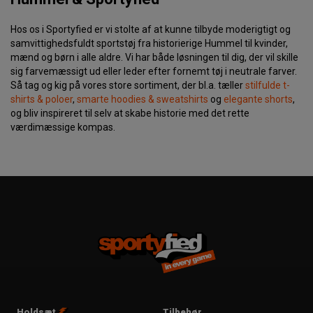
Hos os i Sportyfied er vi stolte af at kunne tilbyde moderigtigt og
samvittighedsfuldt sportstøj fra historierige Hummel til kvinder,
mænd og børn i alle aldre. Vi har både løsningen til dig, der vil skille
sig farvemæssigt ud eller leder efter fornemt tøj i neutrale farver.
Så tag og kig på vores store sortiment, der bl.a. tæller
stilfulde t-
shirts & poloer
,
smarte hoodies & sweatshirts
og
elegante shorts
,
og bliv inspireret til selv at skabe historie med det rette
værdimæssige kompas.
Holdsæt
Tilbehør