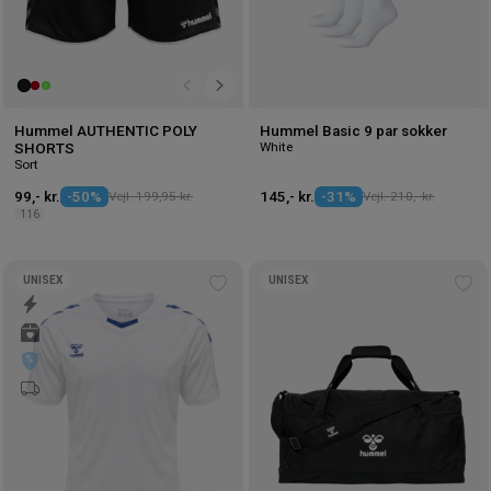
Hummel AUTHENTIC POLY
Hummel Basic 9 par sokker
White
SHORTS
Sort
99,- kr.
-50%
Vejl. 199,95 kr.
145,- kr.
-31%
Vejl. 210,- kr.
116
UNISEX
UNISEX
Tilføj
Tilf
til
til
ønskeliste
øns