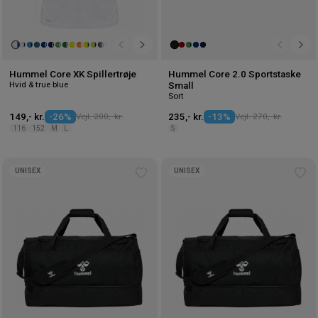
Hummel Core XK Spillertrøje
Hummel Core 2.0 Sportstaske
Hvid & true blue
Small
Sort
149,- kr.
-26%
Vejl. 200,- kr.
235,- kr.
-13%
Vejl. 270,- kr.
116
152
M
L
S
UNISEX
UNISEX
Tilføj
Tilf
til
til
ønskeliste
øns