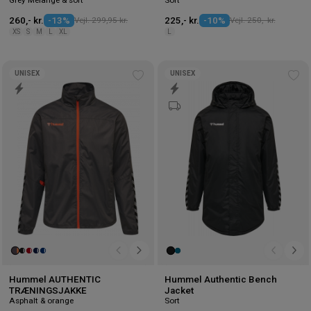
260,- kr.
-13%
Vejl. 299,95 kr.
225,- kr.
-10%
Vejl. 250,- kr.
XS
S
M
L
XL
L
UNISEX
UNISEX
Tilføj
Tilf
til
til
ønskeliste
øns
Hummel AUTHENTIC
Hummel Authentic Bench
TRÆNINGSJAKKE
Jacket
Asphalt & orange
Sort