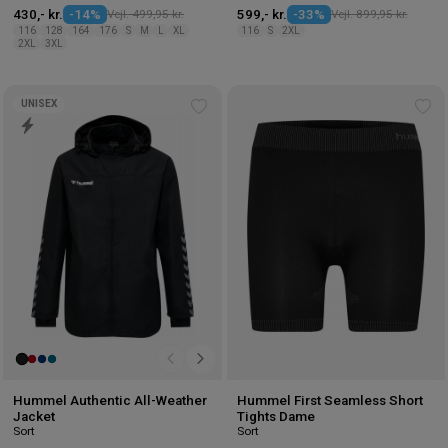
430,- kr.
-14%
Vejl. 499,95 kr.
599,- kr.
-33%
Vejl. 899,95 kr.
116
128
164
176
S
M
L
XL
116
S
2XL
2XL
3XL
UNISEX
Tilføj
Tilf
til
til
ønskeliste
øns
Hummel Authentic All-Weather
Hummel First Seamless Short
Jacket
Tights Dame
Sort
Sort