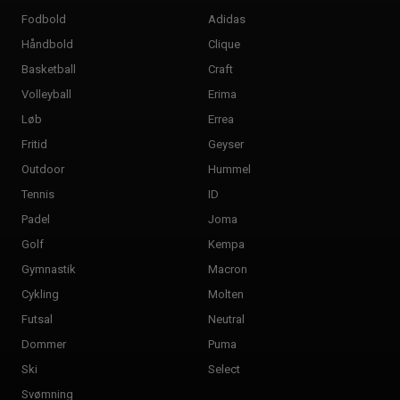
Fodbold
Adidas
Håndbold
Clique
Basketball
Craft
Volleyball
Erima
Løb
Errea
Fritid
Geyser
Outdoor
Hummel
Tennis
ID
Padel
Joma
Golf
Kempa
Gymnastik
Macron
Cykling
Molten
Futsal
Neutral
Dommer
Puma
Ski
Select
Svømning