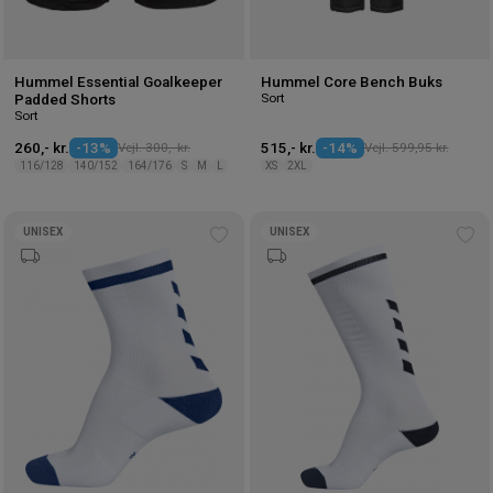
Hummel Essential Goalkeeper
Hummel Core Bench Buks
Sort
Padded Shorts
Sort
260,- kr.
-13%
Vejl. 300,- kr.
515,- kr.
-14%
Vejl. 599,95 kr.
116/128
140/152
164/176
S
M
L
XS
2XL
UNISEX
UNISEX
Tilføj
Tilf
til
til
ønskeliste
øns