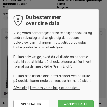
træningsbukser
dame
Sort
Tangerine
175,- kr.
-50%
Vejl. 349,95 kr.
200,- kr.
-13%
Vejl. 229,95 kr.
Du bestemmer
128
152
XS
S
over dine data
UNISEX
UNISEX
Vi og vores samarbejdspartnere bruger cookies og
Tilføj
Tilf
andre teknologier til at give dig den bedste
til
til
oplevelse, samt til anonym statistik og udvælge
ønskeliste
øns
hvilke produkter vi markedsfører.
Du kan selv vælge, hvad du vil tillade os at samle
data til ved at klikke på checkboksene ud for hvert
formål og dernæst klikke "Gem & luk".
Du kan altid ændre dine præferencer ved at klikke
på cookie ikonet nederst i venstre hjørne på siden.
Afvis alle
|
Læs om vores brug af cookies ›
Nødvendige
Hummel Authentic sweatshirt
Hummel Authentic hættetrøje
VIS DETALJER
ACCEPTER ALLE
Statistiske
True Blue