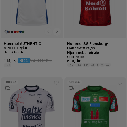
Hummel AUTHENTIC
Hummel SG Flensburg-
SPILLETRØJE
Handewitt 25/26
Hvid & true blue
Hjemmebanetrøje
Chili Pepper
115,- kr.
-50%
Vejl. 229,95 kr.
600,- kr.
140
152
164
XS
S
M
XL
128
UNISEX
UNISEX
Tilføj
Tilf
til
til
ønskeliste
øns