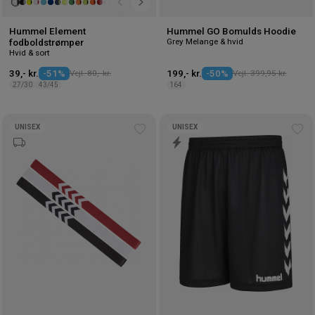
Hummel Element
Hummel GO Bomulds Hoodie
Grey Melange & hvid
fodboldstrømper
Hvid & sort
39,- kr.
-51%
Vejl. 80,- kr.
199,- kr.
-50%
Vejl. 399,95 kr.
27/30
43/45
164
UNISEX
UNISEX
Tilføj
Tilf
til
til
ønskeliste
øns