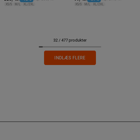
XS/S
M/L
XL/2XL
XS/S
M/L
XL/2XL
32
/
477
produkter
INDLÆS FLERE