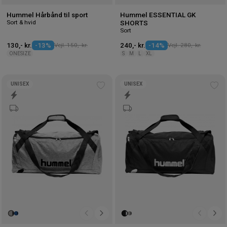
Hummel Hårbånd til sport
Hummel ESSENTIAL GK
Sort & hvid
SHORTS
Sort
130,- kr.
-13%
Vejl. 150,- kr.
240,- kr.
-14%
Vejl. 280,- kr.
ONESIZE
S
M
L
XL
UNISEX
UNISEX
Tilføj
Tilf
til
til
ønskeliste
øns