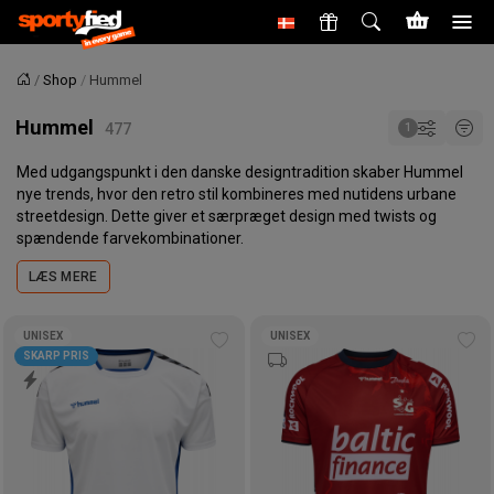
Shop
Hummel
Forside
Hummel
Med udgangspunkt i den danske designtradition skaber Hummel
nye trends, hvor den retro stil kombineres med nutidens urbane
streetdesign. Dette giver et særpræget design med twists og
spændende farvekombinationer.
LÆS MERE
UNISEX
UNISEX
Tilføj
Tilf
SKARP PRIS
til
til
ønskeliste
øns