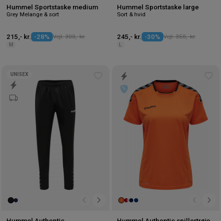
Hummel Sportstaske medium
Hummel Sportstaske large
Grey Melange & sort
Sort & hvid
215,- kr.
-28%
Vejl. 300,- kr.
245,- kr.
-30%
Vejl. 350,- kr.
M
L
UNISEX
Tilføj
Tilf
til
til
ønskeliste
øns
Hummel Authentic
Hummel Authentic spillertrøje