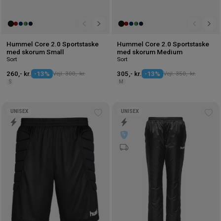
Hummel Core 2.0 Sportstaske
Hummel Core 2.0 Sportstaske
med skorum Small
med skorum Medium
Sort
Sort
260,- kr.
-13%
Vejl. 300,- kr.
305,- kr.
-13%
Vejl. 350,- kr.
S
M
UNISEX
UNISEX
Tilføj
Tilf
til
til
ønskeliste
øns