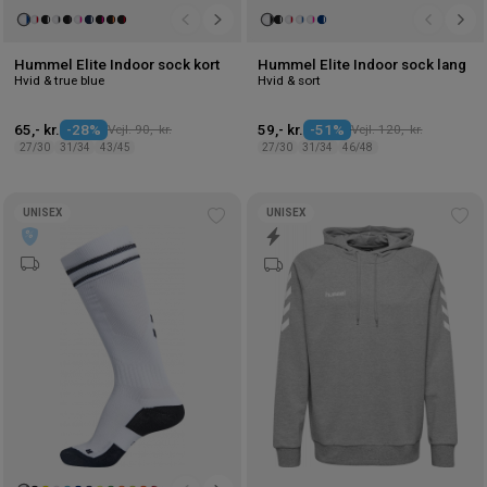
Hummel Elite Indoor sock kort
Hummel Elite Indoor sock lang
Hvid & true blue
Hvid & sort
65,- kr.
-28%
Vejl. 90,- kr.
59,- kr.
-51%
Vejl. 120,- kr.
27/30
31/34
43/45
27/30
31/34
46/48
UNISEX
UNISEX
Tilføj
Tilf
til
til
ønskeliste
øns