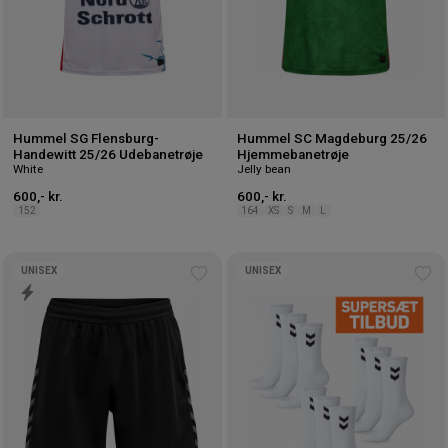
Hummel SG Flensburg-
Hummel SC Magdeburg 25/26
Handewitt 25/26 Udebanetrøje
Hjemmebanetrøje
White
Jelly bean
600,- kr.
600,- kr.
152
164
XS
S
M
L
UNISEX
UNISEX
Tilføj
Tilf
til
til
ønskeliste
øns