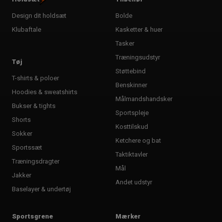
Design dit holdsæt
Bolde
Klubaftale
Kasketter & huer
Tasker
Træningsudstyr
Tøj
Støttebind
T-shirts & poloer
Benskinner
Hoodies & sweatshirts
Målmandshandsker
Bukser & tights
Sportspleje
Shorts
Kosttilskud
Sokker
Ketchere og bat
Sportssæt
Taktiktavler
Træningsdragter
Mål
Jakker
Andet udstyr
Baselayer & undertøj
Sportsgrene
Mærker