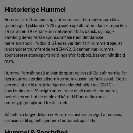
Historierige Hummel
Hummel er et traditionsrigt, internationalt tøjmærke, som blev
grundlagt i Tyskland i 1923 og siden opkøbt af en dansk importør i
1975. Siden 1979 har Hummel været 100% dansk, og indgik
samtidig deres første sponsoraftale med det danske
herrelandshold i fodbold. Således var det iført Hummeltrøjer, at
landsholdet triumferede ved EM-92. Sidenhen har Hummel
sponsoreret store sportshold indenfor fodbold, basket, håndbold
m.m.
Hummel formår også at blande sport og livsstil. De står nemlig for
hjertevarme værdier såsom karma, inklusion og fællesskab. Dette
ses ved, at de bl.a. støtter hjemløselandsholdet og LGBTQ+-
sportsudøvere. På miljøfronten er de også meget engageret,
hvilket ses ved, at de er blevet kåret til Danmarks mest
bæredygtige tøjbrand tre år i træk.
Så helt fra begyndelsen er Hummels historie præget af succes,
inklusion, stil og helt igennem fantastisk sportstøj.
Hummel & Sportyfied