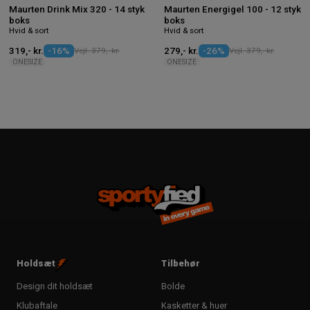
Maurten Drink Mix 320 - 14 styk
Maurten Energigel 100 - 12 styk
boks
boks
Hvid & sort
Hvid & sort
319,- kr.
-16%
Vejl. 379,- kr.
279,- kr.
-26%
Vejl. 379,- kr.
ONESIZE
ONESIZE
Holdsæt
Tilbehør
Design dit holdsæt
Bolde
Klubaftale
Kasketter & huer