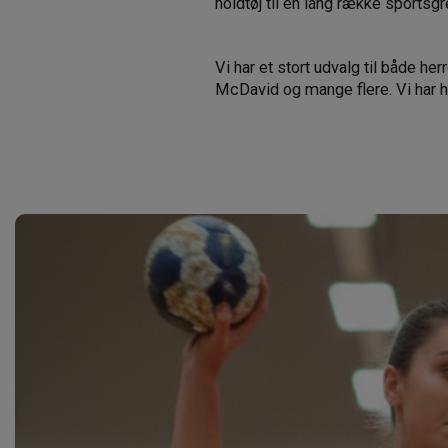
holdtøj til en lang række sportsg
Vi har et stort udvalg til både 
McDavid og mange flere. Vi har hu