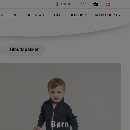
LOG IND
ØNSKELISTE
STSELLERS
HOLDSÆT
TØJ
TILBEHØR
KLUB SHOPS
Tilbudspakker
Børn