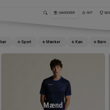
GAVEIDÉER
NYT
BE
ehør
Sport
Mærker
Køn
Børn
Mænd