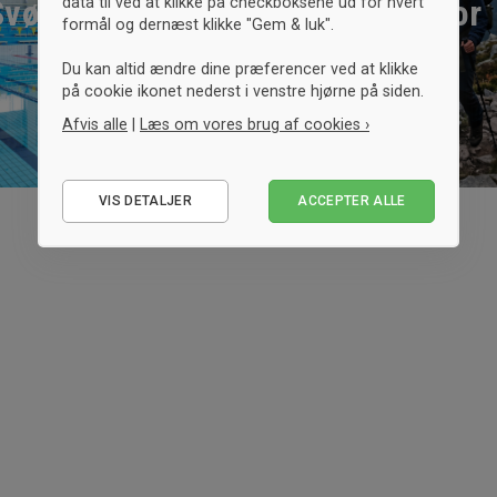
Svømning
Outdoor
data til ved at klikke på checkboksene ud for hvert
formål og dernæst klikke "Gem & luk".
Du kan altid ændre dine præferencer ved at klikke
på cookie ikonet nederst i venstre hjørne på siden.
Afvis alle
|
Læs om vores brug af cookies ›
Nødvendige
VIS DETALJER
ACCEPTER ALLE
Statistiske
Marketing