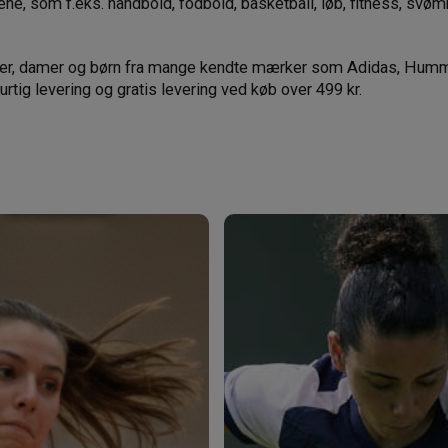
rene, som f.eks. håndbold, fodbold, basketball, løb, fitness, svø
herrer, damer og børn fra mange kendte mærker som Adidas, Humm
rtig levering og gratis levering ved køb over 499 kr.