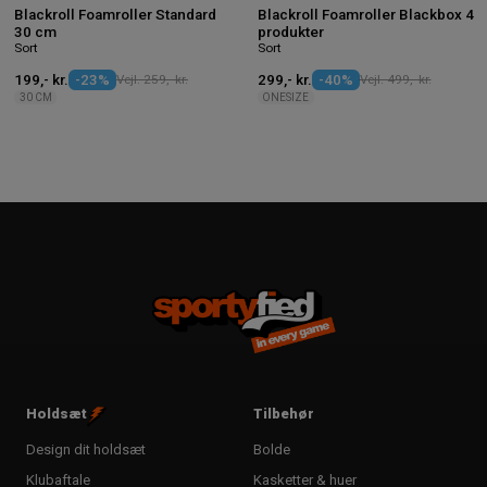
Blackroll Foamroller Standard
Blackroll Foamroller Blackbox 4
30 cm
produkter
Sort
Sort
199,- kr.
-23%
Vejl. 259,- kr.
299,- kr.
-40%
Vejl. 499,- kr.
30 CM
ONESIZE
Holdsæt
Tilbehør
Design dit holdsæt
Bolde
Klubaftale
Kasketter & huer