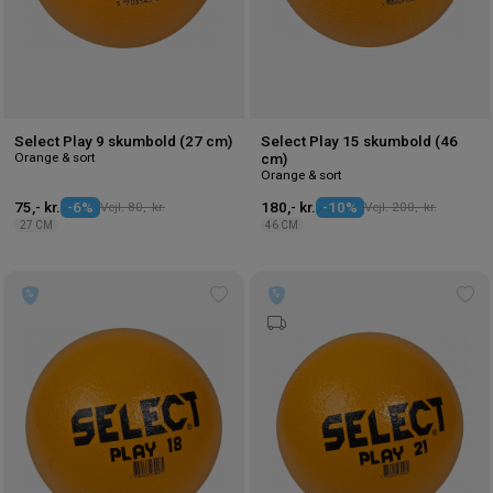
Select Play 9 skumbold (27 cm)
Select Play 15 skumbold (46
Orange & sort
cm)
Orange & sort
75,- kr.
-6%
Vejl. 80,- kr.
180,- kr.
-10%
Vejl. 200,- kr.
27 CM
46 CM
Tilføj
Tilf
til
til
ønskeliste
øns