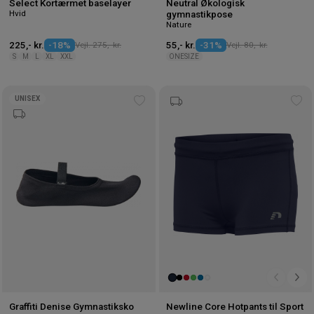
Select Kortærmet baselayer
Neutral Økologisk
Hvid
gymnastikpose
Nature
225,- kr.
-18%
Vejl. 275,- kr.
55,- kr.
-31%
Vejl. 80,- kr.
S
M
L
XL
XXL
ONESIZE
UNISEX
Tilføj
Tilf
til
til
ønskeliste
øns
Graffiti Denise Gymnastiksko
Newline Core Hotpants til Sport