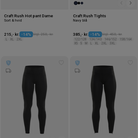
Craft Rush Hot pant Dame
Craft Rush Tights
Sort & hvid
Navy blå
215,- kr.
-14%
Vejl. 250,- kr.
385,- kr.
-14%
Vejl. 450,- kr.
L
XL
2XL
122/128
134/140
146/152
158/164
XS
S
M
L
XL
2XL
3XL
Tilføj
Tilf
til
til
ønskeliste
øns