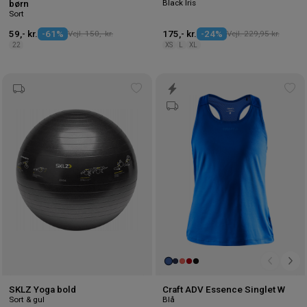
Black Iris
børn
Sort
59,- kr.
-61%
Vejl. 150,- kr.
175,- kr.
-24%
Vejl. 229,95 kr.
22
XS
L
XL
Tilføj
Tilf
til
til
ønskeliste
øns
SKLZ Yoga bold
Craft ADV Essence Singlet W
Sort & gul
Blå