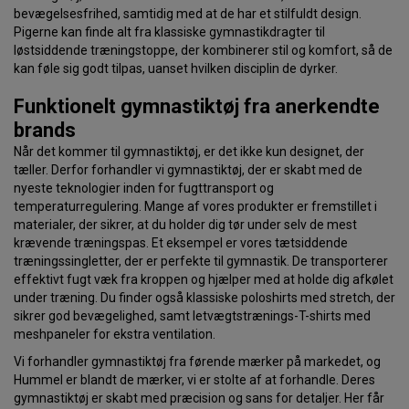
bevægelsesfrihed, samtidig med at de har et stilfuldt design.
Pigerne kan finde alt fra klassiske gymnastikdragter til
løstsiddende træningstoppe, der kombinerer stil og komfort, så de
kan føle sig godt tilpas, uanset hvilken disciplin de dyrker.
Funktionelt gymnastiktøj fra anerkendte
brands
Når det kommer til gymnastiktøj, er det ikke kun designet, der
tæller. Derfor forhandler vi gymnastiktøj, der er skabt med de
nyeste teknologier inden for fugttransport og
temperaturregulering. Mange af vores produkter er fremstillet i
materialer, der sikrer, at du holder dig tør under selv de mest
krævende træningspas. Et eksempel er vores tætsiddende
træningssingletter, der er perfekte til gymnastik. De transporterer
effektivt fugt væk fra kroppen og hjælper med at holde dig afkølet
under træning. Du finder også klassiske poloshirts med stretch, der
sikrer god bevægelighed, samt letvægtstrænings-T-shirts med
meshpaneler for ekstra ventilation.
Vi forhandler gymnastiktøj fra førende mærker på markedet, og
Hummel er blandt de mærker, vi er stolte af at forhandle. Deres
gymnastiktøj er skabt med præcision og sans for detaljer. Her får