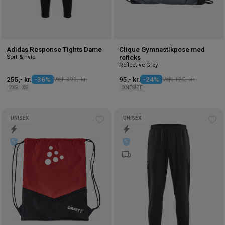
Adidas Response Tights Dame
Clique Gymnastikpose med
Sort & hvid
refleks
Reflective Grey
255,- kr.
-36%
Vejl. 399,- kr.
95,- kr.
-24%
Vejl. 125,- kr.
2XS
XS
ONESIZE
UNISEX
UNISEX
Tilføj
Tilf
til
til
ønskeliste
øns