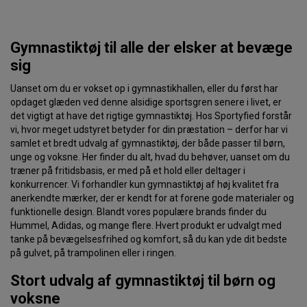
Gymnastiktøj til alle der elsker at bevæge
sig
Uanset om du er vokset op i gymnastikhallen, eller du først har
opdaget glæden ved denne alsidige sportsgren senere i livet, er
det vigtigt at have det rigtige gymnastiktøj. Hos Sportyfied forstår
vi, hvor meget udstyret betyder for din præstation – derfor har vi
samlet et bredt udvalg af gymnastiktøj, der både passer til børn,
unge og voksne. Her finder du alt, hvad du behøver, uanset om du
træner på fritidsbasis, er med på et hold eller deltager i
konkurrencer. Vi forhandler kun gymnastiktøj af høj kvalitet fra
anerkendte mærker, der er kendt for at forene gode materialer og
funktionelle design. Blandt vores populære brands finder du
Hummel, Adidas, og mange flere. Hvert produkt er udvalgt med
tanke på bevægelsesfrihed og komfort, så du kan yde dit bedste
på gulvet, på trampolinen eller i ringen.
Stort udvalg af gymnastiktøj til børn og
voksne