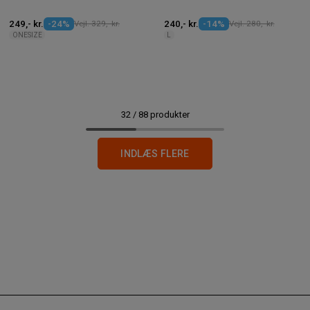
249,- kr.
-24%
Vejl. 329,- kr.
240,- kr.
-14%
Vejl. 280,- kr.
ONESIZE
L
32
/
88
produkter
INDLÆS FLERE