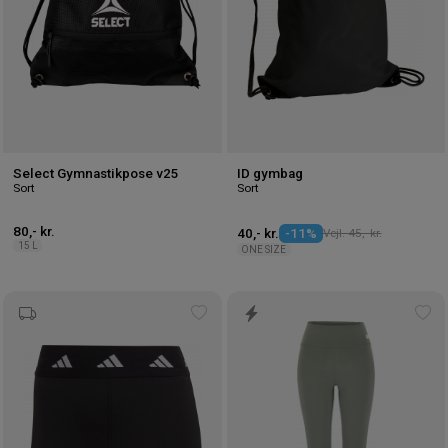
Select Gymnastikpose v25
ID gymbag
Sort
Sort
80,- kr.
40,- kr.
-11%
Vejl. 45,- kr.
15 L
ONE SIZE
Tilføj
Tilf
til
til
ønskeliste
øns