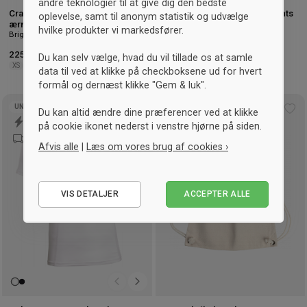
andre teknologier til at give dig den bedste
Craft Pro Control Impact
Hummel First Seamless Tights
oplevelse, samt til anonym statistik og udvælge
Sort
ærmeløs top dame
hvilke produkter vi markedsfører.
Bright Red & sort
225,- kr.
-15%
Vejl. 265,- kr.
99,- kr.
-67%
Vejl. 299,- kr.
Du kan selv vælge, hvad du vil tillade os at samle
XS
L
XL
2XL
XS/S
M/L
XL/2XL
data til ved at klikke på checkboksene ud for hvert
formål og dernæst klikke "Gem & luk".
UNISEX
Du kan altid ændre dine præferencer ved at klikke
Tilføj
Tilf
på cookie ikonet nederst i venstre hjørne på siden.
til
til
ønskeliste
øns
Afvis alle
|
Læs om vores brug af cookies ›
Nødvendige
VIS DETALJER
ACCEPTER ALLE
Statistiske
Marketing