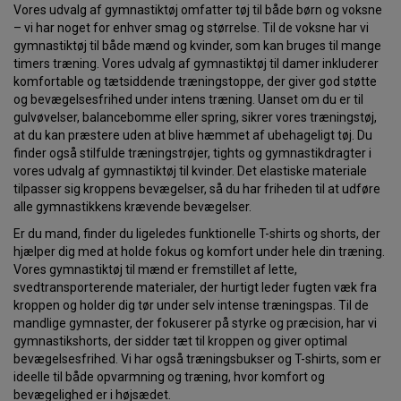
Vores udvalg af gymnastiktøj omfatter tøj til både børn og voksne
– vi har noget for enhver smag og størrelse. Til de voksne har vi
gymnastiktøj til både mænd og kvinder, som kan bruges til mange
timers træning. Vores udvalg af gymnastiktøj til damer inkluderer
komfortable og tætsiddende træningstoppe, der giver god støtte
og bevægelsesfrihed under intens træning. Uanset om du er til
gulvøvelser, balancebomme eller spring, sikrer vores træningstøj,
at du kan præstere uden at blive hæmmet af ubehageligt tøj. Du
finder også stilfulde træningstrøjer, tights og gymnastikdragter i
vores udvalg af gymnastiktøj til kvinder. Det elastiske materiale
tilpasser sig kroppens bevægelser, så du har friheden til at udføre
alle gymnastikkens krævende bevægelser.
Er du mand, finder du ligeledes funktionelle T-shirts og shorts, der
hjælper dig med at holde fokus og komfort under hele din træning.
Vores gymnastiktøj til mænd er fremstillet af lette,
svedtransporterende materialer, der hurtigt leder fugten væk fra
kroppen og holder dig tør under selv intense træningspas. Til de
mandlige gymnaster, der fokuserer på styrke og præcision, har vi
gymnastikshorts, der sidder tæt til kroppen og giver optimal
bevægelsesfrihed. Vi har også træningsbukser og T-shirts, som er
ideelle til både opvarmning og træning, hvor komfort og
bevægelighed er i højsædet.