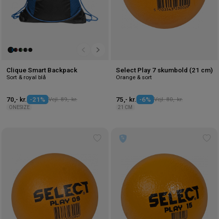
Clique Smart Backpack
Select Play 7 skumbold (21 cm)
Sort & royal blå
Orange & sort
70,- kr.
-21%
Vejl. 89,- kr.
75,- kr.
-6%
Vejl. 80,- kr.
ONESIZE
21 CM
Tilføj
Tilf
til
til
ønskeliste
øns