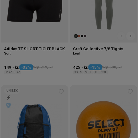
Adidas TF SHORT TIGHT BLACK
Craft Collective 7/8 Tights
Sort
Leaf
149,- kr.
-32%
Vejl. 219,- kr.
425,- kr.
-15%
Vejl. 500,- kr.
M 4"
L 4"
XS
S
M
L
XL
2XL
UNISEX
Tilføj
Tilf
til
til
ønskeliste
øns