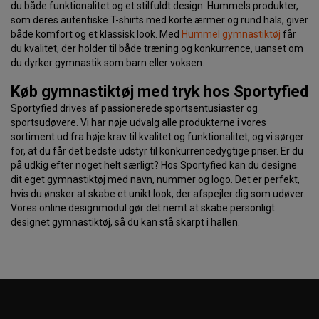
du både funktionalitet og et stilfuldt design. Hummels produkter,
som deres autentiske T-shirts med korte ærmer og rund hals, giver
både komfort og et klassisk look. Med
Hummel gymnastiktøj
får
du kvalitet, der holder til både træning og konkurrence, uanset om
du dyrker gymnastik som barn eller voksen.
Køb gymnastiktøj med tryk hos Sportyfied
Sportyfied drives af passionerede sportsentusiaster og
sportsudøvere. Vi har nøje udvalg alle produkterne i vores
sortiment ud fra høje krav til kvalitet og funktionalitet, og vi sørger
for, at du får det bedste udstyr til konkurrencedygtige priser. Er du
på udkig efter noget helt særligt? Hos Sportyfied kan du designe
dit eget gymnastiktøj med navn, nummer og logo. Det er perfekt,
hvis du ønsker at skabe et unikt look, der afspejler dig som udøver.
Vores online designmodul gør det nemt at skabe personligt
designet gymnastiktøj, så du kan stå skarpt i hallen.