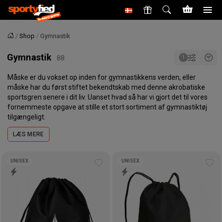
Shop
Gymnastik
Forside
Gymnastik
Måske er du vokset op inden for gymnastikkens verden, eller
måske har du først stiftet bekendtskab med denne akrobatiske
sportsgren senere i dit liv. Uanset hvad så har vi gjort det til vores
fornemmeste opgave at stille et stort sortiment af gymnastiktøj
tilgængeligt.
LÆS MERE
UNISEX
UNISEX
Tilføj
Tilf
til
til
ønskeliste
øns