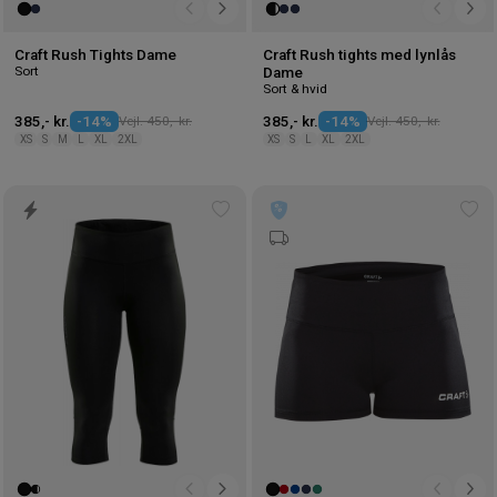
Craft Rush Tights Dame
Craft Rush tights med lynlås
Sort
Dame
Sort & hvid
385,- kr.
-14%
Vejl. 450,- kr.
385,- kr.
-14%
Vejl. 450,- kr.
XS
S
M
L
XL
2XL
XS
S
L
XL
2XL
Tilføj
Tilf
til
til
ønskeliste
øns