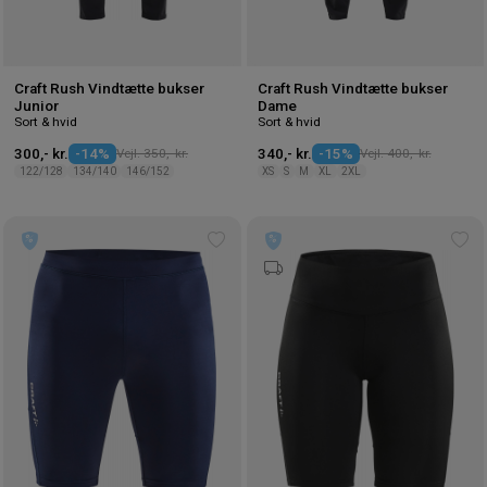
Craft Rush Vindtætte bukser
Craft Rush Vindtætte bukser
Junior
Dame
Sort & hvid
Sort & hvid
300,- kr.
-14%
Vejl. 350,- kr.
340,- kr.
-15%
Vejl. 400,- kr.
122/128
134/140
146/152
XS
S
M
XL
2XL
Tilføj
Tilf
til
til
ønskeliste
øns