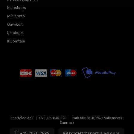
Klubshops
Min Konto
Gavekort
Kataloger
Klubaftale
Sportyfied ApS
|
CVR:
DK34461120
|
Park Allé 380B
,
2625
Vallensbæk,
Danmark
+45 7070 7989
kontakt@sportyfied.com