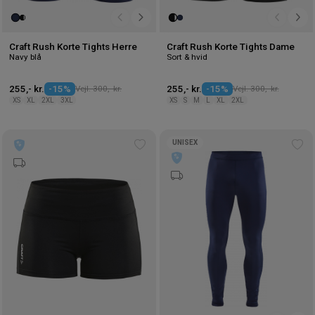
Craft Rush Korte Tights Herre
Craft Rush Korte Tights Dame
Navy blå
Sort & hvid
255,- kr.
-15%
Vejl. 300,- kr.
255,- kr.
-15%
Vejl. 300,- kr.
XS
XL
2XL
3XL
XS
S
M
L
XL
2XL
UNISEX
Tilføj
Tilf
til
til
ønskeliste
øns