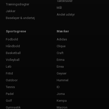
Taktiktavler
Træningsdragter
Mål
Jakker
Andet udstyr
Baselayer & undertøj
Sportsgrene
Mærker
Fodbold
Adidas
Håndbold
Clique
Basketball
Craft
Volleyball
Erima
Løb
Errea
Fritid
Geyser
Outdoor
Hummel
Tennis
ID
Padel
Joma
Golf
Kempa
Gymnastik
Macron