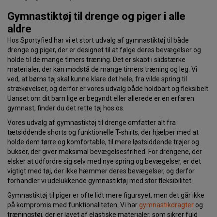
Gymnastiktøj til drenge og piger i alle
aldre
Hos Sportyfied har vi et stort udvalg af gymnastiktøj til både
drenge og piger, der er designet til at følge deres bevægelser og
holde til de mange timers træning. Det er skabt i slidstærke
materialer, der kan modstå de mange timers træning og leg. Vi
ved, at børns tøj skal kunne klare det hele, fra vilde spring til
strækøvelser, og derfor er vores udvalg både holdbart og fleksibelt.
Uanset om dit barn lige er begyndt eller allerede er en erfaren
gymnast, finder du det rette tøj hos os.
Vores udvalg af gymnastiktøj til drenge omfatter alt fra
tætsiddende shorts og funktionelle T-shirts, der hjælper med at
holde dem tørre og komfortable, til mere løstsiddende trøjer og
bukser, der giver maksimal bevægelsesfrihed. For drengene, der
elsker at udfordre sig selv med nye spring og bevægelser, er det
vigtigt med tøj, der ikke hæmmer deres bevægelser, og derfor
forhandler vi udelukkende gymnastiktøj med stor fleksibilitet.
Gymnastiktøj til piger er ofte lidt mere figursyet, men det går ikke
på kompromis med funktionaliteten. Vi har
gymnastikdragter
og
træningstøj, der er lavet af elastiske materialer, som sikrer fuld