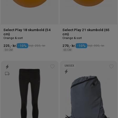
Select Play 18 skumbold (54
Select Play 21 skumbold (65
cm)
cm)
Orange & sort
Orange & sort
225,- kr.
-10%
Vejl. 250,- kr.
270,- kr.
-10%
Vejl. 300,- kr.
54 CM
65 CM
UNISEX
Tilføj
Tilf
til
til
ønskeliste
øns