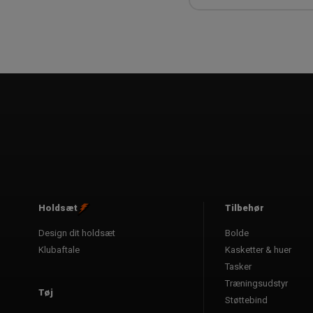
500-750 kr.
750-1000 kr.
Holdsæt
Tilbehør
Design dit holdsæt
Bolde
Klubaftale
Kasketter & huer
Tasker
Træningsudstyr
Tøj
Støttebind