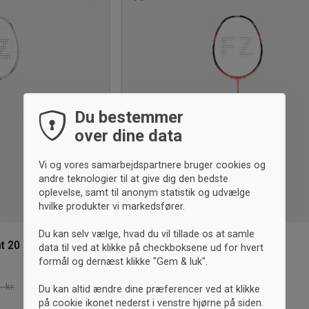
Tilføj
til
ønskeliste
Du bestemmer
over dine data
Vi og vores samarbejdspartnere bruger cookies og
andre teknologier til at give dig den bedste
oplevelse, samt til anonym statistik og udvælge
hvilke produkter vi markedsfører.
Du kan selv vælge, hvad du vil tillade os at samle
t 20
FZ FORZA FZ Precision TI-X5
data til ved at klikke på checkboksene ud for hvert
Badmintonketcher
formål og dernæst klikke "Gem & luk".
Soft Pink
450,- kr.
-25%
- kr.
Vejl. 600,- kr.
Du kan altid ændre dine præferencer ved at klikke
ONESIZE
på cookie ikonet nederst i venstre hjørne på siden.