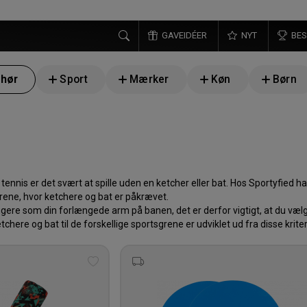
GAVEIDÉER
NYT
BES
ehør
Sport
Mærker
Køn
Børn
 tennis er det svært at spille uden en ketcher eller bat. Hos Sportyfied 
sgrene, hvor ketchere og bat er påkrævet.
gere som din forlængede arm på banen, det er derfor vigtigt, at du vælger
etchere og bat til de forskellige sportsgrene er udviklet ud fra disse krite
Tilføj
til
ønskeliste