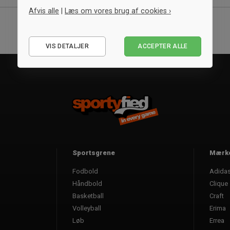
Afvis alle
|
Læs om vores brug af cookies ›
Nødvendige
VIS DETALJER
ACCEPTER ALLE
Statistiske
Marketing
Sportsgrene
Mærk
Fodbold
Adida
Håndbold
Clique
Basketball
Craft
Volleyball
Erima
Løb
Errea