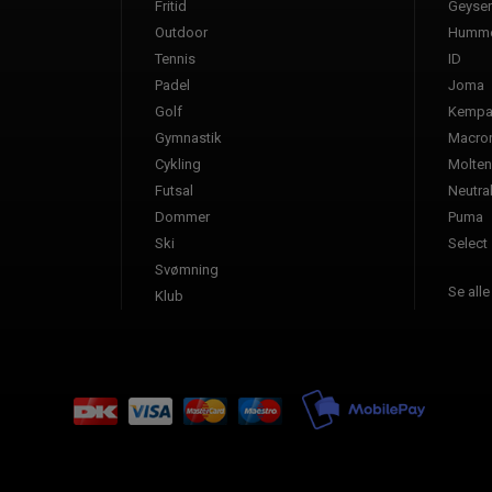
Fritid
Geyser
Outdoor
Humme
Tennis
ID
Padel
Joma
Golf
Kemp
Gymnastik
Macro
Cykling
Molten
Futsal
Neutra
Dommer
Puma
Ski
Select
Svømning
Se all
Klub