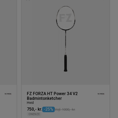
Tilføj
Tilføj
til
til
ønskeliste
ønskeli
FZ FORZA HT Power 34 V2
Badmintonketcher
Hvid
750,- kr.
-25%
Vejl. 1000,- kr.
ONESIZE