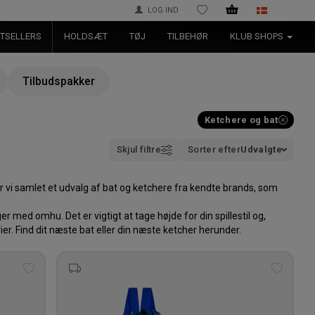
LOG IND
ØNSKELISTE
TSELLERS
HOLDSÆT
TØJ
TILBEHØR
KLUB SHOPS
Tilbudspakker
Ketchere og bat
Skjul filtre
Sorter efter
Udvalgte
har vi samlet et udvalg af bat og ketchere fra kendte brands, som
 med omhu. Det er vigtigt at tage højde for din spillestil og,
rier. Find dit næste bat eller din næste ketcher herunder.
Tilføj
Tilføj
til
til
ønskeliste
ønskeli