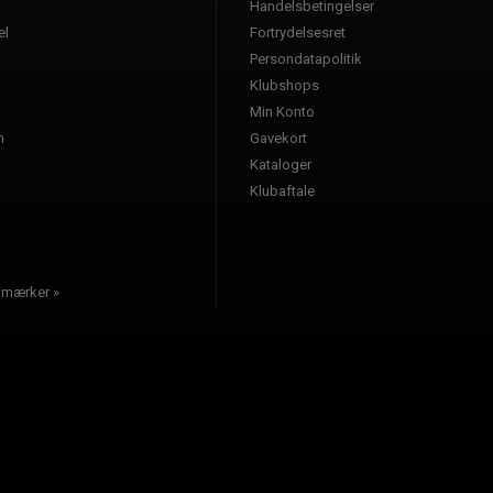
Handelsbetingelser
l
Fortrydelsesret
Persondatapolitik
Klubshops
a
Min Konto
n
Gavekort
Kataloger
l
Klubaftale
e mærker »