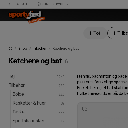
KLUBAFTALER
KUNDESERVICE
Tøj
Tilb
Shop
Tilbehør
Ketchere og bat
Forside
Ketchere og bat
Tøj
I tennis, badminton og padel
passer til forskellige sport
Tilbehør
T-shirts & poloer
En ketcher og et bat skal fun
T-shirts
hvilket niveau du er på, da k
Hoodies & sweatshirts
Bolde
Langærmede T-shirts
Hoodies
Boldpakker
Bukser & tights
Kasketter & huer
Tanktops & singlets
Sweatshirts
Bukser
Bøllehat
Shorts
Tasker
Poloer
Træningstrøjer
Træningsbukser
Huer
Sweatshorts
Rejsetasker
Sokker
Sportshandsker
Joggingbukser
Kasketter