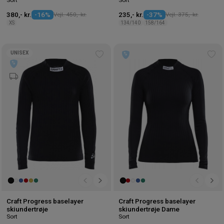
380,- kr.
-16%
Vejl. 450,- kr.
235,- kr.
-37%
Vejl. 375,- kr.
XS
134/140
158/164
UNISEX
Tilføj
Tilf
til
til
ønskeliste
øns
Craft Progress baselayer
Craft Progress baselayer
skiundertrøje
skiundertrøje Dame
Sort
Sort