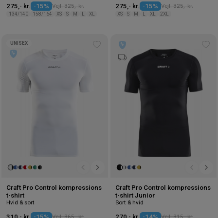
275,- kr.
-15%
Vejl. 325,- kr.
275,- kr.
-15%
Vejl. 325,- kr.
134/140
158/164
XS
S
M
L
XL
XS
S
M
L
XL
2XL
UNISEX
Tilføj
Tilf
til
til
ønskeliste
øns
Craft Pro Control kompressions
Craft Pro Control kompressions
t-shirt
t-shirt Junior
Hvid & sort
Sort & hvid
310,- kr.
-15%
Vejl. 365,- kr.
270,- kr.
-14%
Vejl. 315,- kr.