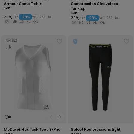
Armour Comp T-shirt
Compression Sleeveless
Sort
Tanktop
Sort
209,- kr.
-28%
Vejl. 289,- kr.
209,- kr.
-28%
Vejl. 289,- kr.
SM
MD
LG
XL
XXL
SM
MD
LG
XL
XXL
UNISEX
Tilføj
Tilf
til
til
ønskeliste
øns
McDavid Hex Tank Tee / 3-Pad
Select Kompressions tight,
White