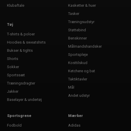
Klubaftale
Kasketter & huer
Tasker
Træningsudstyr
Tøj
Støttebind
T-shirts & poloer
Benskinner
Hoodies & sweatshirts
Målmandshandsker
Bukser & tights
Sportspleje
Shorts
Kosttilskud
Sokker
Ketchere og bat
Sportssæt
Taktiktavler
Træningsdragter
Mål
Jakker
Andet udstyr
Baselayer & undertøj
Sportsgrene
Mærker
Fodbold
Adidas