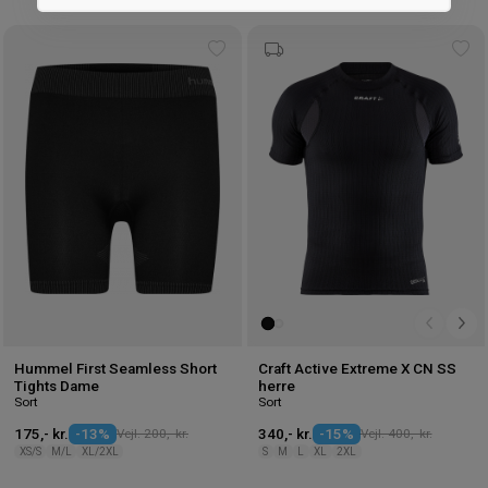
Marketing
Tilføj
Tilf
til
til
ønskeliste
øns
Hummel First Seamless Short
Craft Active Extreme X CN SS
Tights Dame
herre
Sort
Sort
175,- kr.
-13%
Vejl. 200,- kr.
340,- kr.
-15%
Vejl. 400,- kr.
XS/S
M/L
XL/2XL
S
M
L
XL
2XL