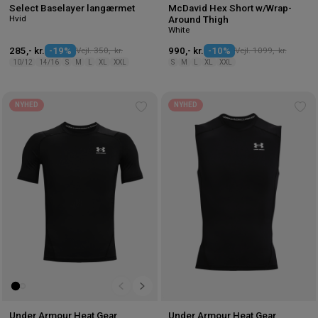
Select Baselayer langærmet
McDavid Hex Short w/Wrap-
Hvid
Around Thigh
White
285,- kr.
-19%
Vejl. 350,- kr.
990,- kr.
-10%
Vejl. 1099,- kr.
10/12
14/16
S
M
L
XL
XXL
S
M
L
XL
XXL
NYHED
NYHED
Tilføj
Tilf
til
til
ønskeliste
øns
Under Armour Heat Gear
Under Armour Heat Gear