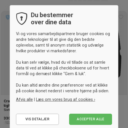
Du bestemmer
UNISEX
Tilføj
Tilf
over dine data
til
til
ønskeliste
øns
Vi og vores samarbejdspartnere bruger cookies og
andre teknologier til at give dig den bedste
oplevelse, samt til anonym statistik og udvælge
hvilke produkter vi markedsfører.
Du kan selv vælge, hvad du vil tillade os at samle
data til ved at klikke på checkboksene ud for hvert
formål og dernæst klikke "Gem & luk".
Du kan altid ændre dine præferencer ved at klikke
på cookie ikonet nederst i venstre hjørne på siden.
Afvis alle
|
Læs om vores brug af cookies ›
Craft Pro Control kompressions
Select Kompressionsshorts
tights Lange Junior
med puder
Sort & hvid
Sort & fluo grøn
Nødvendige
330,- kr.
-14%
Vejl. 385,- kr.
585,- kr.
-10%
Vejl. 650,- kr.
VIS DETALJER
ACCEPTER ALLE
Statistiske
122/128
134/140
146/152
158/164
S
M
L
XL
XXL