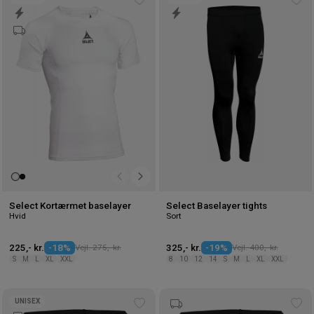
Tilføj
Tilf
til
til
ønskeliste
øns
Select Kortærmet baselayer
Select Baselayer tights
Hvid
Sort
225,- kr.
-18%
Vejl. 275,- kr.
325,- kr.
-19%
Vejl. 400,- kr.
S
M
L
XL
XXL
8
10
12
14
S
M
L
XL
XXL
UNISEX
Tilføj
Tilf