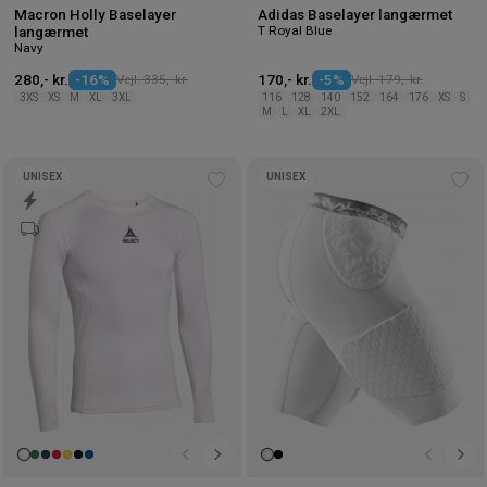
Macron Holly Baselayer
Adidas Baselayer langærmet
T Royal Blue
langærmet
Navy
280,- kr.
-16%
Vejl. 335,- kr.
170,- kr.
-5%
Vejl. 179,- kr.
3XS
XS
M
XL
3XL
116
128
140
152
164
176
XS
S
M
L
XL
2XL
UNISEX
UNISEX
Tilføj
Tilf
til
til
ønskeliste
øns