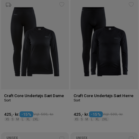
Tilføj
Tilf
til
til
ønskeliste
øns
Craft Core Undertøjs Sæt Dame
Craft Core Undertøjs Sæt Herre
Sort
Sort
425,- kr.
-15%
Vejl. 500,- kr.
425,- kr.
-15%
Vejl. 500,- kr.
XS
S
M
L
XL
2XL
XS
S
M
L
XL
2XL
UNISEX
UNISEX