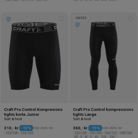
UNISEX
Tilføj
Tilf
til
til
ønskeliste
øns
Craft Pro Control Kompresions
Craft Pro Control kompressions
tights korte Junior
tights Lange
Sort & hvid
Sort & hvid
310,- kr.
-15%
Vejl. 365,- kr.
360,- kr.
-15%
Vejl. 425,- kr.
122/128
134/140
122/128
134/140
146/152
158/164
XS
S
M
L
XL
2XL
3XL