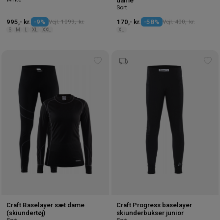
dame
Sort
995,- kr.
-9%
Vejl. 1099,- kr.
170,- kr.
-58%
Vejl. 400,- kr.
S
M
L
XL
XXL
XL
Tilføj
Tilf
til
til
ønskeliste
øns
Craft Baselayer sæt dame
Craft Progress baselayer
(skiundertøj)
skiunderbukser junior
Sort
Sort