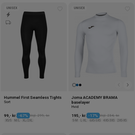
UNISEX
UNISEX
Tilføj
Tilf
til
til
ønskeliste
øns
Hummel First Seamless Tights
Joma ACADEMY BRAMA
Sort
baselayer
Hvid
99,- kr.
-67%
Vejl. 299,- kr.
195,- kr.
-17%
Vejl. 234,- kr.
XS/S
M/L
XL/2XL
S-M
L-XL
6XS-5XS
4XS-3XS
2XS-XS