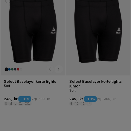
til
til
ønskeliste
øns
Select Baselayer korte tights
Select Baselayer korte tights
Sort
junior
Sort
245,- kr.
-18%
Vejl. 300,- kr.
245,- kr.
-18%
Vejl. 300,- kr.
S
M
L
XL
XXL
8
10
12
14