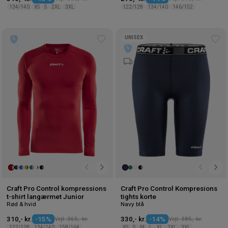
134/140
XS
S
2XL
3XL
122/128
134/140
146/152
UNISEX
Tilføj
Tilf
til
til
ønskeliste
øns
Craft Pro Control kompressions
Craft Pro Control Kompresions
t-shirt langærmet Junior
tights korte
Rød & hvid
Navy blå
310,- kr.
-15%
Vejl. 365,- kr.
330,- kr.
-14%
Vejl. 385,- kr.
122/128
134/140
158/164
XS
S
M
L
XL
2XL
3XL