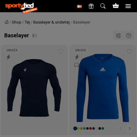
Shop
Tøj
Baselayer & undertøj
Baselayer
Forside
Baselayer
UNISEX
UNISEX
Tilføj
Tilf
til
til
ønskeliste
øns