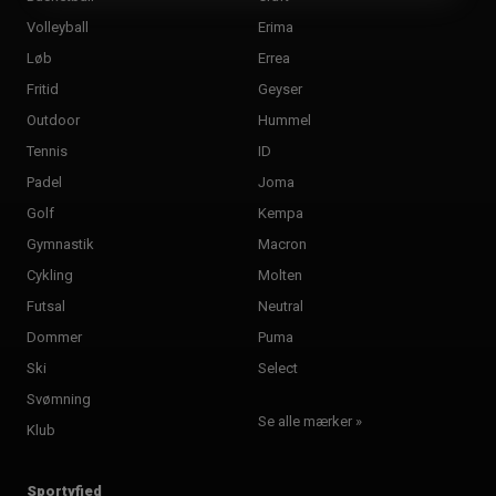
Volleyball
Erima
Løb
Errea
Fritid
Geyser
Outdoor
Hummel
Tennis
ID
Padel
Joma
Golf
Kempa
Gymnastik
Macron
Cykling
Molten
Futsal
Neutral
Dommer
Puma
Ski
Select
Svømning
Se alle mærker »
Klub
Sportyfied