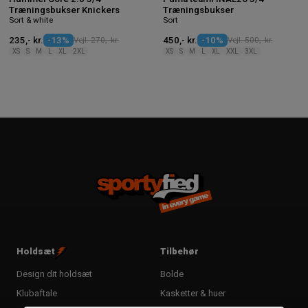
Træningsbukser Knickers
Træningsbukser
Sort & white
Sort
235,- kr.
-13%
Vejl. 270,- kr.
450,- kr.
-10%
Vejl. 500,- kr.
XS
S
M
L
XL
2XL
XS
S
M
L
XL
XXL
3XL
Holdsæt
Tilbehør
Design dit holdsæt
Bolde
Klubaftale
Kasketter & huer