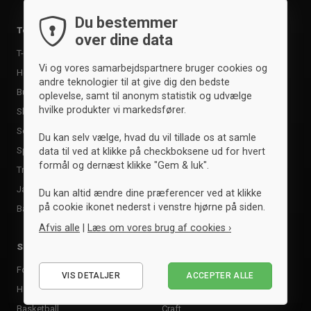
Tasker
Du bestemmer
Træningsudstyr
Tøj
over dine data
Støttebind
T-shirts & poloer
Benskinner
Vi og vores samarbejdspartnere bruger cookies og
Hoodies & sweatshirts
andre teknologier til at give dig den bedste
Målmandshandsker
Bukser & tights
oplevelse, samt til anonym statistik og udvælge
Sportspleje
hvilke produkter vi markedsfører.
Shorts
Kosttilskud
Sokker
Du kan selv vælge, hvad du vil tillade os at samle
Ketchere og bat
Sportssæt
data til ved at klikke på checkboksene ud for hvert
Taktiktavler
formål og dernæst klikke "Gem & luk".
Træningsdragter
Mål
Jakker
Du kan altid ændre dine præferencer ved at klikke
Andet udstyr
på cookie ikonet nederst i venstre hjørne på siden.
Baselayer & undertøj
Afvis alle
|
Læs om vores brug af cookies ›
Sportsgrene
Mærker
Nødvendige
Fodbold
Adidas
VIS DETALJER
ACCEPTER ALLE
Statistiske
Håndbold
Clique
Marketing
Basketball
Craft