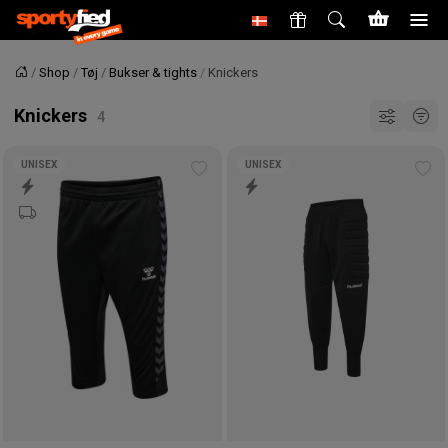
Shop
Tøj
Bukser & tights
Knickers
Forside
Knickers
UNISEX
UNISEX
Tilføj
Tilf
til
til
ønskeliste
øns