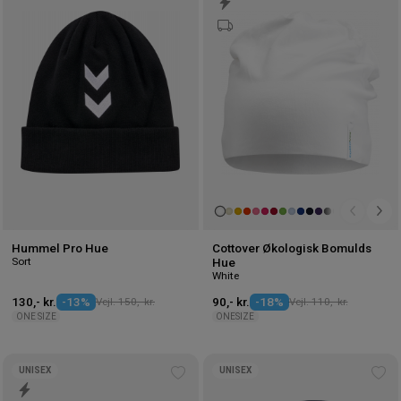
til
til
ønskeliste
øns
Hummel Pro Hue
Cottover Økologisk Bomulds
Sort
Hue
White
130,- kr.
-13%
Vejl. 150,- kr.
90,- kr.
-18%
Vejl. 110,- kr.
ONE SIZE
ONESIZE
UNISEX
UNISEX
Tilføj
Tilf
til
til