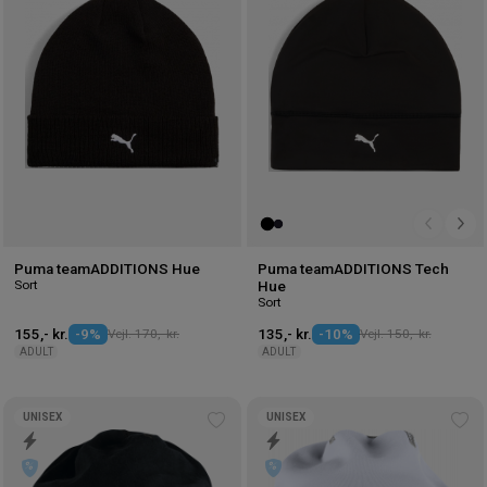
ønskeliste
øns
Puma teamADDITIONS Hue
Puma teamADDITIONS Tech
Sort
Hue
Sort
155,- kr.
-9%
Vejl. 170,- kr.
135,- kr.
-10%
Vejl. 150,- kr.
ADULT
ADULT
UNISEX
UNISEX
Tilføj
Tilf
til
til
ønskeliste
øns