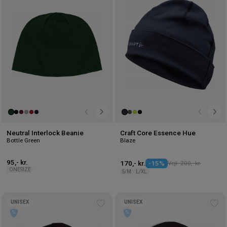
ønskeliste
øns
Neutral Interlock Beanie
Craft Core Essence Hue
Bottle Green
Blaze
95,- kr.
170,- kr.
-15%
Vejl. 200,- kr.
ONESIZE
S/M
L/XL
UNISEX
UNISEX
Tilføj
Tilf
til
til