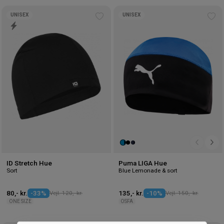
UNISEX
UNISEX
Tilføj
Tilf
til
til
ønskeliste
øns
ID Stretch Hue
Puma LIGA Hue
Sort
Blue Lemonade & sort
80,- kr.
-33%
Vejl. 120,- kr.
135,- kr.
-10%
Vejl. 150,- kr.
ONE SIZE
OSFA