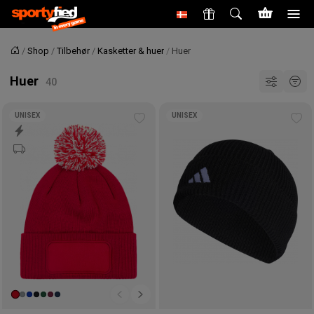
Shop
Tilbehør
Kasketter & huer
Huer
Forside
Huer
UNISEX
UNISEX
Tilføj
Tilf
til
til
ønskeliste
øns