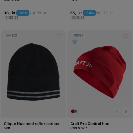
38,- kr.
-62%
Vejl. 99,- kr.
55,- kr.
-24%
Vejl. 72,- kr.
ONESIZE
ONESIZE
UNISEX
UNISEX
Tilføj
Tilf
til
til
ønskeliste
øns
Clique Hue med refleksstriber
Craft Pro Control hue
Sort
Rød & hvid