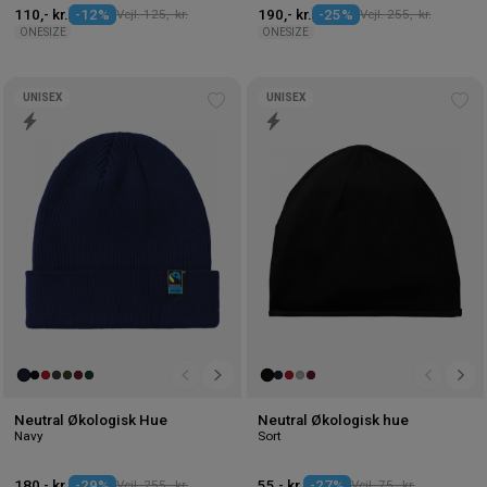
110,- kr.
-12%
Vejl. 125,- kr.
190,- kr.
-25%
Vejl. 255,- kr.
ONESIZE
ONESIZE
UNISEX
UNISEX
Tilføj
Tilf
til
til
ønskeliste
øns
Neutral Økologisk Hue
Neutral Økologisk hue
Navy
Sort
180,- kr.
-29%
Vejl. 255,- kr.
55,- kr.
-27%
Vejl. 75,- kr.