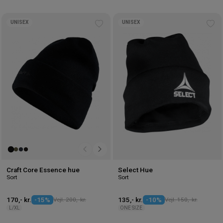
UNISEX
UNISEX
Tilføj
Tilf
til
til
ønskeliste
øns
Craft Core Essence hue
Select Hue
Sort
Sort
170,- kr.
-15%
Vejl. 200,- kr.
135,- kr.
-10%
Vejl. 150,- kr.
L/XL
ONE SIZE