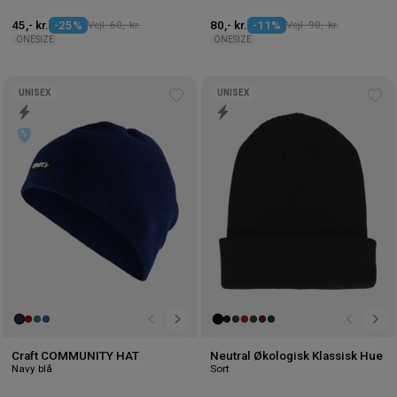
45,- kr.
-25%
Vejl. 60,- kr.
80,- kr.
-11%
Vejl. 90,- kr.
ONESIZE
ONESIZE
UNISEX
UNISEX
Tilføj
Tilf
til
til
ønskeliste
øns
Craft COMMUNITY HAT
Neutral Økologisk Klassisk Hue
Navy blå
Sort