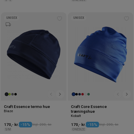
UNISEX
UNISEX
Tilføj
Tilf
til
til
ønskeliste
øns
Craft Essence termo hue
Craft Core Essence
Blaze
træningshue
Kobalt
170,- kr.
-15%
Vejl. 200,- kr.
170,- kr.
-15%
Vejl. 200,- kr.
S/M
ONESIZE