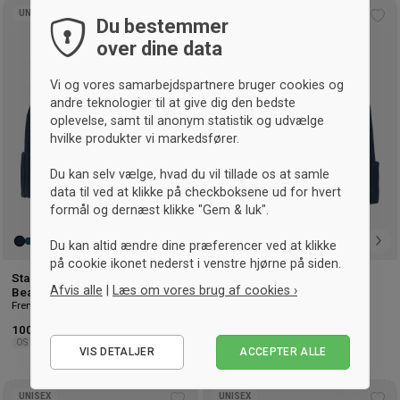
UNISEX
UNISEX
Du bestemmer
Tilføj
Tilf
til
til
over dine data
ønskeliste
øns
Vi og vores samarbejdspartnere bruger cookies og
andre teknologier til at give dig den bedste
oplevelse, samt til anonym statistik og udvælge
hvilke produkter vi markedsfører.
Du kan selv vælge, hvad du vil tillade os at samle
data til ved at klikke på checkboksene ud for hvert
formål og dernæst klikke "Gem & luk".
Du kan altid ændre dine præferencer ved at klikke
på cookie ikonet nederst i venstre hjørne på siden.
Stanley/Stella Fisherman
Stanley/Stella Rib Beanie
Afvis alle
|
Læs om vores brug af cookies ›
French Navy
Beanie
French Navy
Nødvendige
100,- kr.
105,- kr.
OS
OS
VIS DETALJER
ACCEPTER ALLE
Statistiske
Marketing
UNISEX
UNISEX