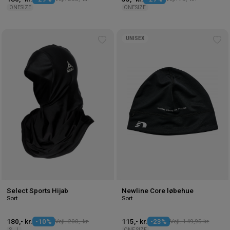
ONESIZE
ONESIZE
UNISEX
Tilføj
Tilf
til
til
ønskeliste
øns
Select Sports Hijab
Newline Core løbehue
Sort
Sort
180,- kr.
-10%
Vejl. 200,- kr.
115,- kr.
-23%
Vejl. 149,95 kr.
S
L
ONE SIZE