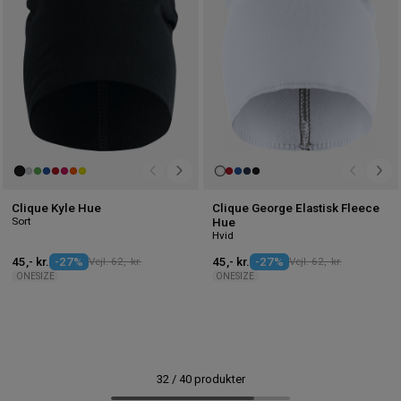
Clique Kyle Hue
Clique George Elastisk Fleece
Sort
Hue
Hvid
45,- kr.
-27%
Vejl. 62,- kr.
45,- kr.
-27%
Vejl. 62,- kr.
ONESIZE
ONESIZE
32
/
40
produkter