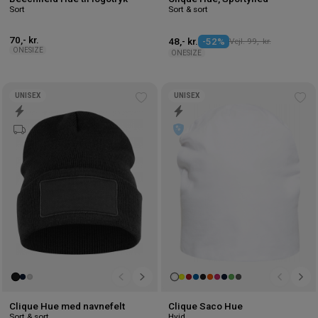
Sort
Sort & sort
70,- kr.
48,- kr.
-52%
Vejl. 99,- kr.
ONESIZE
ONESIZE
UNISEX
UNISEX
Tilføj
Tilf
til
til
ønskeliste
øns
Clique Hue med navnefelt
Clique Saco Hue
Sort & sort
Hvid