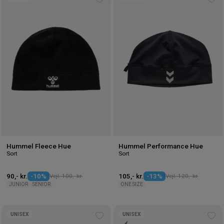
Tilføj
Tilf
til
til
ønskeliste
øns
Hummel Fleece Hue
Hummel Performance Hue
Sort
Sort
90,- kr.
-10%
Vejl. 100,- kr.
105,- kr.
-13%
Vejl. 120,- kr.
JUNIOR
SENIOR
ONE SIZE
UNISEX
UNISEX
Tilføj
Tilf