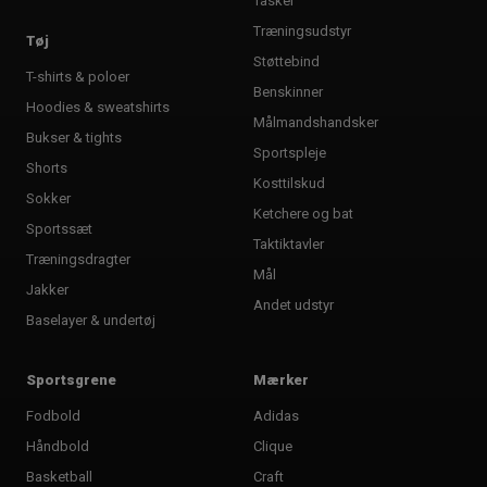
Tasker
Træningsudstyr
Tøj
Støttebind
T-shirts & poloer
Benskinner
Hoodies & sweatshirts
Målmandshandsker
Bukser & tights
Sportspleje
Shorts
Kosttilskud
Sokker
Ketchere og bat
Sportssæt
Taktiktavler
Træningsdragter
Mål
Jakker
Andet udstyr
Baselayer & undertøj
Sportsgrene
Mærker
Fodbold
Adidas
Håndbold
Clique
Basketball
Craft