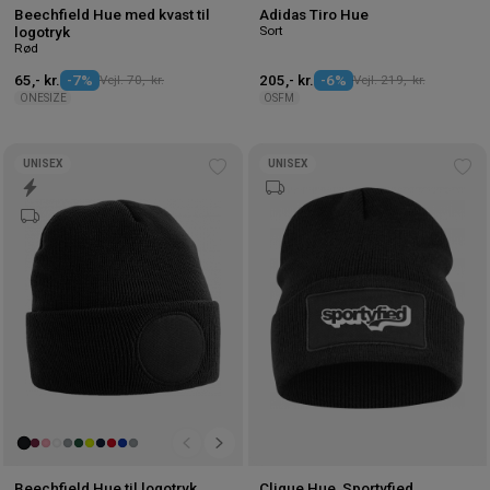
Beechfield Hue med kvast til
Adidas Tiro Hue
Sort
logotryk
Rød
65,- kr.
-7%
Vejl. 70,- kr.
205,- kr.
-6%
Vejl. 219,- kr.
ONESIZE
OSFM
UNISEX
UNISEX
Tilføj
Tilf
til
til
ønskeliste
øns
Beechfield Hue til logotryk
Clique Hue, Sportyfied