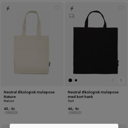
Tilføj
Tilf
til
til
ønskeliste
øns
Neutral Økologisk mulepose
Neutral Økologisk mulepose
Nature
med kort hank
Nature
Sort
45,- kr.
46,- kr.
ONESIZE
ONESIZE