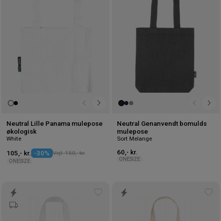
ønskeliste
øns
Neutral Lille Panama mulepose
Neutral Genanvendt bomulds
økologisk
mulepose
White
Sort Melange
60,- kr.
105,- kr.
-30%
Vejl. 150,- kr.
ONESIZE
ONESIZE
Tilføj
Tilf
til
til
ønskeliste
øns