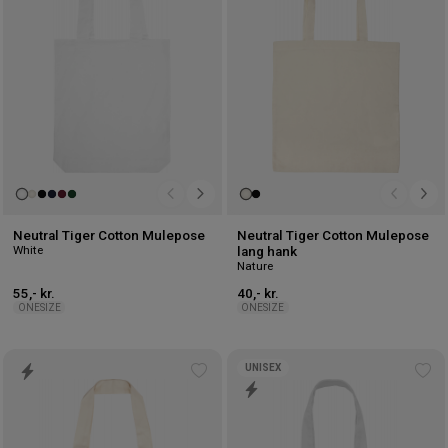
Neutral Tiger Cotton Mulepose
Neutral Tiger Cotton Mulepose
White
lang hank
Nature
55,- kr.
40,- kr.
ONESIZE
ONESIZE
UNISEX
Tilføj
Tilf
til
til
ønskeliste
øns