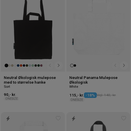
til
til
ønskeliste
øns
Neutral Økologisk mulepose
Neutral Panama Mulepose
med to størrelse hanke
Økologisk
Sort
White
90,- kr.
115,- kr.
-18%
Vejl. 140,- kr.
ONESIZE
ONESIZE
Tilføj
Tilf
til
til