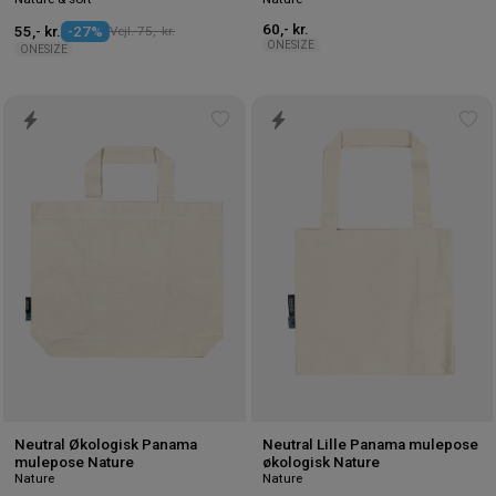
60,- kr.
55,- kr.
-27%
Vejl. 75,- kr.
ONESIZE
ONESIZE
Tilføj
Tilf
til
til
ønskeliste
øns
Neutral Økologisk Panama
Neutral Lille Panama mulepose
mulepose Nature
økologisk Nature
Nature
Nature