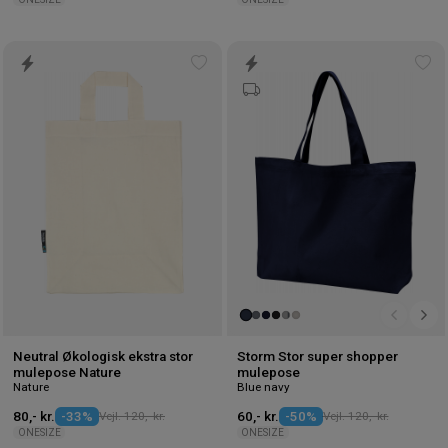
Tilføj
Tilf
til
til
ønskeliste
øns
Neutral Økologisk ekstra stor
Storm Stor super shopper
mulepose Nature
mulepose
Nature
Blue navy
80,- kr.
-33%
Vejl. 120,- kr.
60,- kr.
-50%
Vejl. 120,- kr.
ONESIZE
ONESIZE