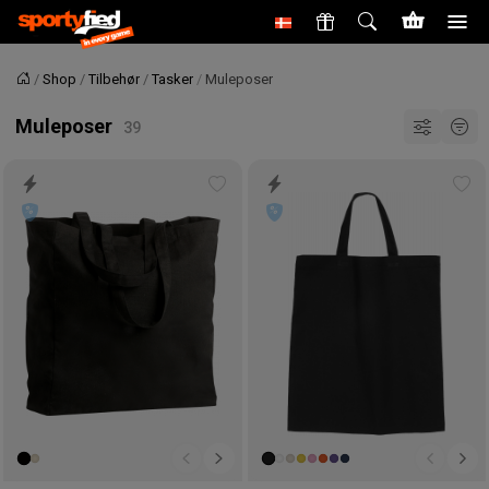
Shop
Tilbehør
Tasker
Muleposer
Forside
Muleposer
Tilføj
Tilf
til
til
ønskeliste
øns