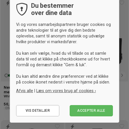
Du bestemmer
Tilføj
Tilf
til
til
over dine data
ønskeliste
øns
Vi og vores samarbejdspartnere bruger cookies og
andre teknologier til at give dig den bedste
oplevelse, samt til anonym statistik og udvælge
hvilke produkter vi markedsfører.
Du kan selv vælge, hvad du vil tillade os at samle
data til ved at klikke på checkboksene ud for hvert
formål og dernæst klikke "Gem & luk".
Du kan altid ændre dine præferencer ved at klikke
på cookie ikonet nederst i venstre hjørne på siden.
Neutral Økologisk mulepose
Neutral Mulepose
Afvis alle
|
Læs om vores brug af cookies ›
med lang hank
(Indkøbspose)
White
Sort
Nødvendige
50,- kr.
55,- kr.
ONESIZE
ONESIZE
VIS DETALJER
ACCEPTER ALLE
Statistiske
Marketing
Tilføj
Tilf