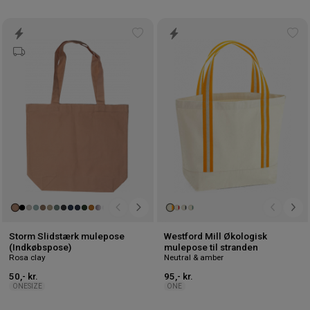
Tilføj
Tilf
til
til
ønskeliste
øns
Storm Slidstærk mulepose
Westford Mill Økologisk
(Indkøbspose)
mulepose til stranden
Rosa clay
Neutral & amber
50,- kr.
95,- kr.
ONESIZE
ONE