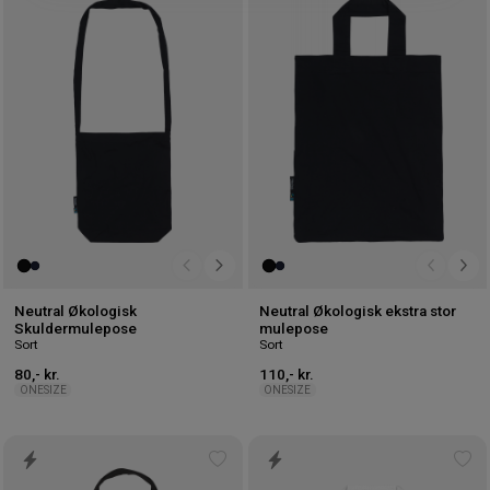
til
til
ønskeliste
øns
Neutral Økologisk
Neutral Økologisk ekstra stor
Skuldermulepose
mulepose
Sort
Sort
80,- kr.
110,- kr.
ONESIZE
ONESIZE
Tilføj
Tilf