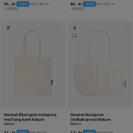
95,- kr.
-32%
Vejl. 140,- kr.
80,- kr.
-47%
Vejl. 150,- kr.
ONESIZE
ONESIZE
Tilføj
Tilf
til
til
ønskeliste
øns
Neutral Økologisk mulepose
Neutral Mulepose
med lang hank Nature
(Indkøbspose) Nature
Nature
Nature
31,- kr.
-23%
Vejl. 40,- kr.
37,- kr.
-26%
Vejl. 50,- kr.