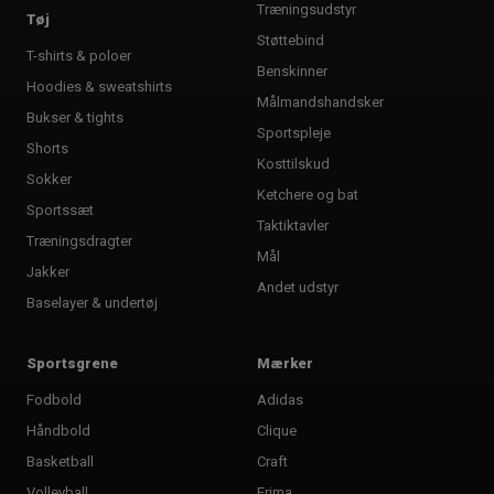
Træningsudstyr
Tøj
Støttebind
T-shirts & poloer
Benskinner
Hoodies & sweatshirts
Målmandshandsker
Bukser & tights
Sportspleje
Shorts
Kosttilskud
Sokker
Ketchere og bat
Sportssæt
Taktiktavler
Træningsdragter
Mål
Jakker
Andet udstyr
Baselayer & undertøj
Sportsgrene
Mærker
Fodbold
Adidas
Håndbold
Clique
Basketball
Craft
Volleyball
Erima