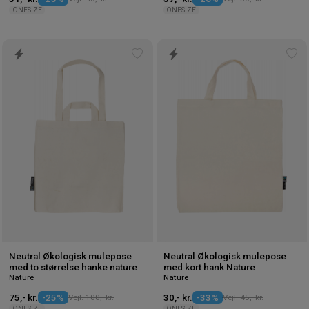
ONESIZE
ONESIZE
Tilføj
Tilf
til
til
ønskeliste
øns
Neutral Økologisk mulepose
Neutral Økologisk mulepose
med to størrelse hanke nature
med kort hank Nature
Nature
Nature
75,- kr.
-25%
Vejl. 100,- kr.
30,- kr.
-33%
Vejl. 45,- kr.
ONESIZE
ONESIZE