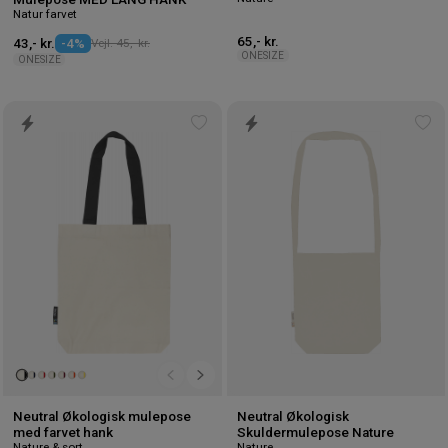
Natur farvet
65,- kr.
43,- kr.
-4%
Vejl. 45,- kr.
ONESIZE
ONESIZE
Tilføj
Tilf
til
til
ønskeliste
øns
Neutral Økologisk mulepose
Neutral Økologisk
med farvet hank
Skuldermulepose Nature
Nature & sort
Nature