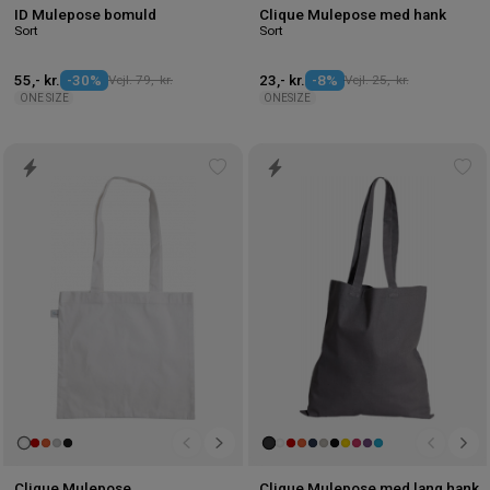
ID Mulepose bomuld
Clique Mulepose med hank
Sort
Sort
55,- kr.
-30%
Vejl. 79,- kr.
23,- kr.
-8%
Vejl. 25,- kr.
ONE SIZE
ONESIZE
Tilføj
Tilf
til
til
ønskeliste
øns
Clique Mulepose
Clique Mulepose med lang hank