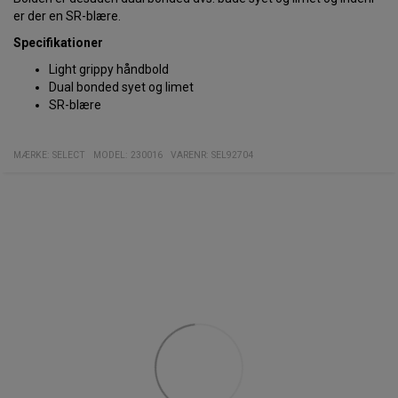
er der en SR-blære.
Specifikationer
Light grippy håndbold
Dual bonded syet og limet
SR-blære
MÆRKE:
SELECT
MODEL
:
230016
VARENR
:
SEL92704