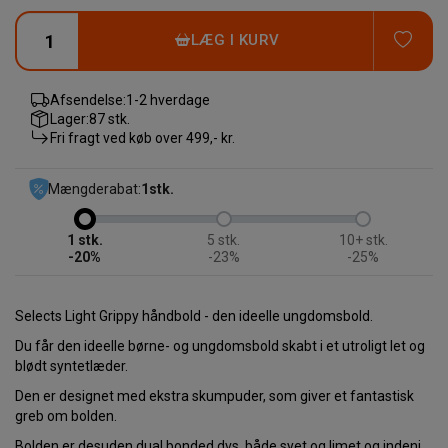
TIL
LÆG I KURV
Afsendelse:
1-2 hverdage
Lager:
87 stk.
Fri fragt ved køb over
499,- kr.
Mængderabat:
1
stk.
1
5
10+
-20%
-23%
-25%
Selects Light Grippy håndbold - den ideelle ungdomsbold.
Du får den ideelle børne- og ungdomsbold skabt i et utroligt let og
blødt syntetlæder.
Den er designet med ekstra skumpuder, som giver et fantastisk
greb om bolden.
Bolden er desuden dual bonded dvs. både syet og limet og indeni