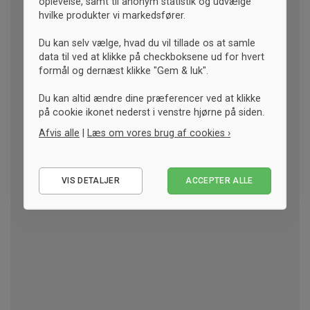
oplevelse, samt til anonym statistik og udvælge
hvilke produkter vi markedsfører.
Du kan selv vælge, hvad du vil tillade os at samle
data til ved at klikke på checkboksene ud for hvert
formål og dernæst klikke "Gem & luk".
Du kan altid ændre dine præferencer ved at klikke
på cookie ikonet nederst i venstre hjørne på siden.
Afvis alle
|
Læs om vores brug af cookies ›
Nødvendige
VIS DETALJER
ACCEPTER ALLE
Statistiske
Marketing