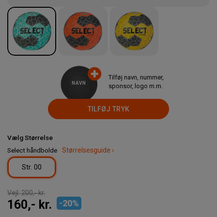
Tilføj navn, nummer,
NAVN
sponsor, logo m.m.
TILFØJ TRYK
Vælg Størrelse
Select håndbolde
Størrelsesguide ›
Str. 00
Vejl.
200,- kr.
160,- kr.
-
20
%