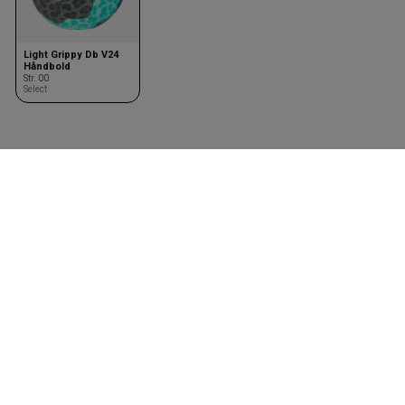
Light Grippy Db V24
Håndbold
Str. 00
Select
Holdsæt
Tilbehør
Design dit holdsæt
Bolde
Klubaftale
Kasketter & huer