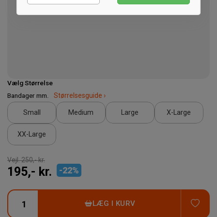
Marketing
Vælg Størrelse
Bandager mm.
Størrelsesguide ›
Small
Medium
Large
X-Large
XX-Large
Vejl.
250,- kr.
195,- kr.
-
22
%
TIL
LÆG I KURV