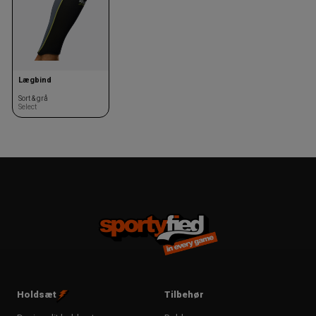
Lægbind
Sort & grå
Select
Holdsæt
Tilbehør