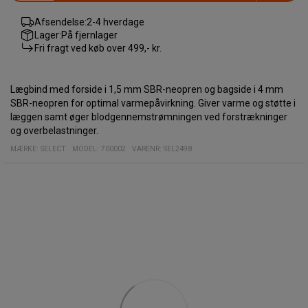
Afsendelse:
2-4 hverdage
Lager:
På fjernlager
Fri fragt ved køb over
499,- kr.
Lægbind med forside i 1,5 mm SBR-neopren og bagside i 4 mm
SBR-neopren for optimal varmepåvirkning. Giver varme og støtte i
læggen samt øger blodgennemstrømningen ved forstrækninger
og overbelastninger.
MÆRKE:
SELECT
MODEL
:
700002
VARENR
:
SEL2498