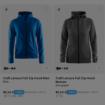
Add
Ad
to
to
wishlist
wis
Craft Leisure Full Zip Hood Men
Craft Leisure Full Zip Hood
Bleu
Women
Gris granit
85,50 €
-15%
Détaillant : 101 €
85,50 €
-15%
Détaillant : 101 €
XS
S
3XL
4XL
S
XL