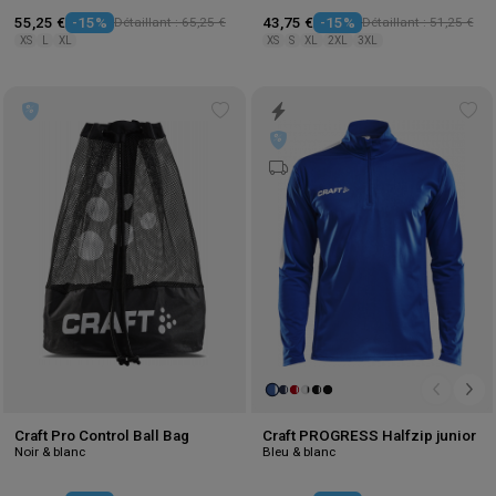
55,25 €
-15%
Détaillant : 65,25 €
43,75 €
-15%
Détaillant : 51,25 €
XS
L
XL
XS
S
XL
2XL
3XL
Add
Ad
to
to
wishlist
wis
Craft Pro Control Ball Bag
Craft PROGRESS Halfzip junior
Noir & blanc
Bleu & blanc