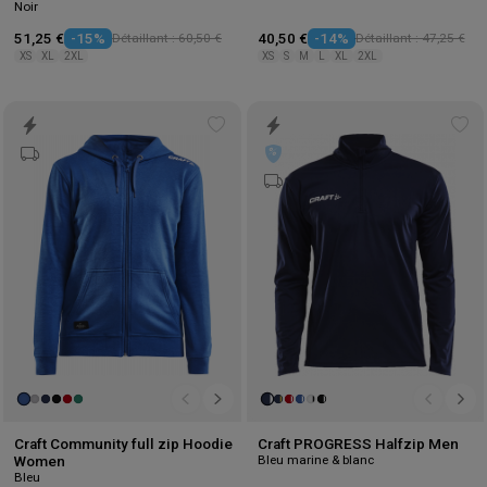
Noir
51,25 €
-15%
Détaillant : 60,50 €
40,50 €
-14%
Détaillant : 47,25 €
XS
XL
2XL
XS
S
M
L
XL
2XL
Add
Ad
to
to
wishlist
wis
Craft Community full zip Hoodie
Craft PROGRESS Halfzip Men
Bleu marine & blanc
Women
Bleu