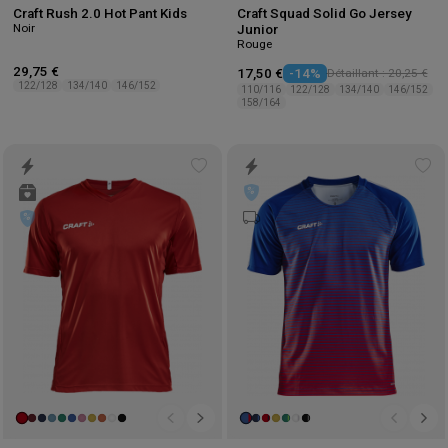
Craft Rush 2.0 Hot Pant Kids
Craft Squad Solid Go Jersey
Noir
Junior
Rouge
29,75 €
17,50 €
-14%
Détaillant : 20,25 €
122/128
134/140
146/152
110/116
122/128
134/140
146/152
158/164
Add
Ad
to
to
wishlist
wis