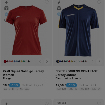
Add
Ad
to
to
wishlist
wis
Craft Squad Solid go Jersey
Craft PROGRESS CONTRAST
Women
Jersey Junior
Rouge
Bleu marine & jaune
19 €
-15%
Détaillant : 22,25 €
19,50 €
-15%
Détaillant : 23 €
XS
S
M
L
XL
2XL
122/128
134/140
146/152
158/164
UNISEX