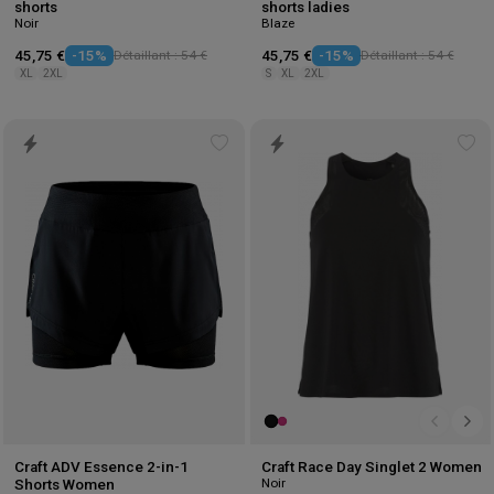
shorts
shorts ladies
Noir
Blaze
45,75 €
-15%
Détaillant : 54 €
45,75 €
-15%
Détaillant : 54 €
XL
2XL
S
XL
2XL
Add
Ad
to
to
wishlist
wis
Craft ADV Essence 2-in-1
Craft Race Day Singlet 2 Women
Noir
Shorts Women