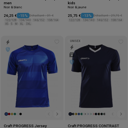
men
kids
Noir & blanc
Noir & jaune
26,25 €
-15%
Détaillant : 31 €
25,75 €
-13%
Détaillant : 29,75 €
122/128
134/140
146/152
158/164
122/128
134/140
146/152
158/164
XS
S
M
XL
3XL
UNISEX
Add
Ad
to
to
wishlist
wis
Craft PROGRESS Jersey
Craft PROGRESS CONTRAST