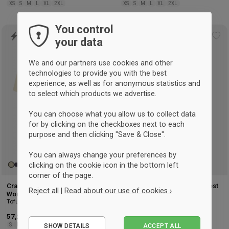
XS
S
M
L
XL
2XL
XS
S
M
L
XL
2XL
You control
UNISEX
Add
Ad
your data
to
to
wishlist
wis
We and our partners use cookies and other
technologies to provide you with the best
experience, as well as for anonymous statistics and
to select which products we advertise.
You can choose what you allow us to collect data
for by clicking on the checkboxes next to each
purpose and then clicking "Save & Close".
You can always change your preferences by
clicking on the cookie icon in the bottom left
corner of the page.
Craft Everyday Bike Jersey
Craft Active Run Visibility Vest
Reject all
|
Read about our use of cookies ›
Vert lézard
Women
Tofu
Essential
57,25 €
-15%
Détaillant : 67,25 €
40,50 €
-25%
Détaillant : 54 €
S
M
L
XL
2XL
S
M
L
XL
2XL
SHOW DETAILS
ACCEPT ALL