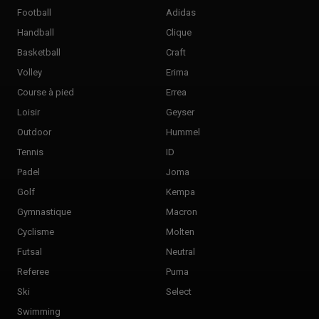
Football
Adidas
Handball
Clique
Basketball
Craft
Volley
Erima
Course à pied
Errea
Loisir
Geyser
Outdoor
Hummel
Tennis
ID
Padel
Joma
Golf
Kempa
Gymnastique
Macron
Cyclisme
Molten
Futsal
Neutral
Referee
Puma
Ski
Select
Swimming