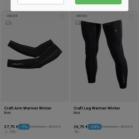
Performance
Marketing
UNISEX
UNISEX
Add
Ad
to
to
wishlist
wis
Craft Arm Warmer Winter
Craft Leg Warmer Winter
Noir
Noir
37,75 €
-7%
Détaillant : 40,50 €
26,75 €
-34%
Détaillant : 40,50 €
L
2XL
XL