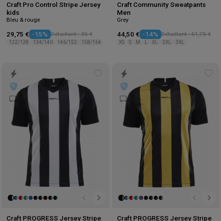
Craft Pro Control Stripe Jersey
Craft Community Sweatpants
kids
Men
Bleu & rouge
Grey
29,75 €
-15%
Détaillant : 35 €
44,50 €
-14%
Détaillant : 51,75 €
122/128
134/140
146/152
158/164
XS
S
M
L
XL
2XL
3XL
Add
Ad
to
to
wishlist
wis
Craft PROGRESS Jersey Stripe
Craft PROGRESS Jersey Stripe