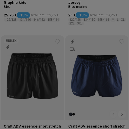
Graphic kids
Jersey
Bleu
Bleu marine
25,75 €
-13%
Détaillant : 29,75 €
21 €
-13%
Détaillant : 24,25 €
122/128
134/140
146/152
158/164
122/128
134/140
158/164
M
L
XL
2XL
3XL
UNISEX
Add
Ad
to
to
wishlist
wis
Craft ADV essence short stretch
Craft ADV essence short stretch