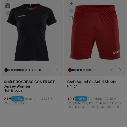
Add
Ad
to
to
wishlist
wis
Craft PROGRESS CONTRAST
Craft Squad Go Solid Shorts
Rouge
Jersey Women
Noir & rouge
21 €
-13%
Détaillant : 24,25 €
19 €
-15%
Détaillant : 22,25 €
XS
L
XL
2XL
110/116
122/128
134/140
146/152
158/164
XS
S
M
L
XL
2XL
3XL