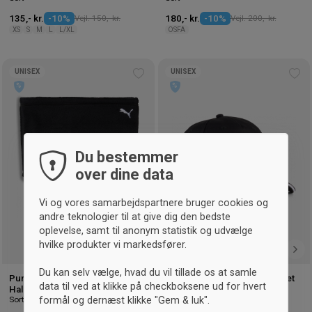
135,- kr.
-10%
Vejl. 150,- kr.
180,- kr.
-10%
Vejl. 200,- kr.
XS
S
M
L
L/XL
OSFA
UNISEX
UNISEX
Tilføj
Tilf
til
til
ønskeliste
øns
Du bestemmer
over dine data
Vi og vores samarbejdspartnere bruger cookies og
andre teknologier til at give dig den bedste
oplevelse, samt til anonym statistik og udvælge
hvilke produkter vi markedsfører.
Du kan selv vælge, hvad du vil tillade os at samle
Puma teamADDITIONS
Puma teamADDITIONS Kasket
data til ved at klikke på checkboksene ud for hvert
Sort
Halsedisse
formål og dernæst klikke "Gem & luk".
Sort