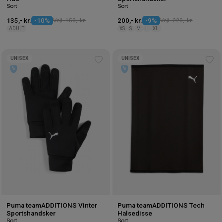
Sort
Sort
135,- kr.
-10%
Vejl. 150,- kr.
200,- kr.
-9%
Vejl. 220,- kr.
ADULT
XS
S
M
L
XL
UNISEX
UNISEX
Tilføj
Tilf
til
til
ønskeliste
øns
Puma teamADDITIONS Vinter
Puma teamADDITIONS Tech
Sportshandsker
Halsedisse
Sort
Sort