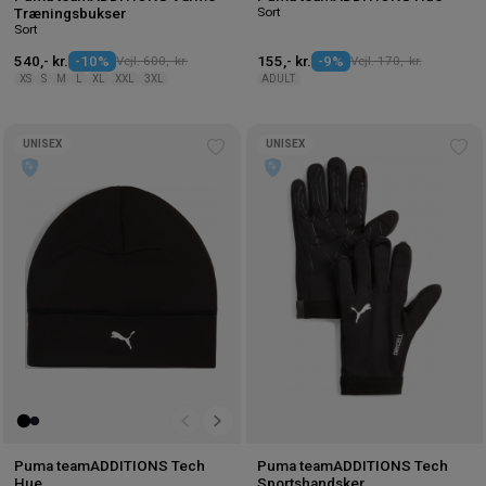
Sort
Træningsbukser
Sort
540,- kr.
-10%
Vejl. 600,- kr.
155,- kr.
-9%
Vejl. 170,- kr.
XS
S
M
L
XL
XXL
3XL
ADULT
UNISEX
UNISEX
Tilføj
Tilf
til
til
ønskeliste
øns
Puma teamADDITIONS Tech
Puma teamADDITIONS Tech
Hue
Sportshandsker