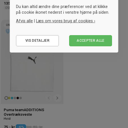
135,- kr.
-10%
Vejl. 150,- kr.
135,- kr.
-10%
Vejl. 150,- kr.
Du kan altid ændre dine præferencer ved at klikke
OSFA
OSFA
på cookie ikonet nederst i venstre hjørne på siden.
Afvis alle
|
Læs om vores brug af cookies ›
UNISEX
Tilføj
Nødvendige
til
ønskeliste
VIS DETALJER
ACCEPTER ALLE
Statistiske
Marketing
Puma teamADDITIONS
Overtræksveste
Hvid
75,- kr.
-6%
Vejl. 80,- kr.