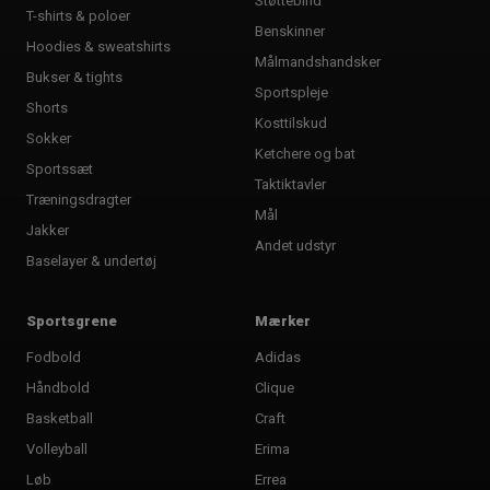
Støttebind
T-shirts & poloer
Benskinner
Hoodies & sweatshirts
Målmandshandsker
Bukser & tights
Sportspleje
Shorts
Kosttilskud
Sokker
Ketchere og bat
Sportssæt
Taktiktavler
Træningsdragter
Mål
Jakker
Andet udstyr
Baselayer & undertøj
Sportsgrene
Mærker
Fodbold
Adidas
Håndbold
Clique
Basketball
Craft
Volleyball
Erima
Løb
Errea