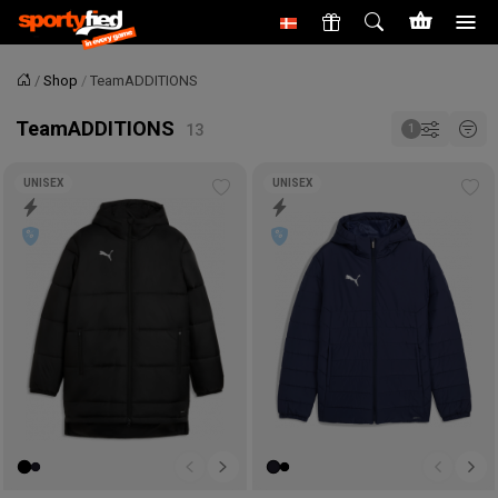
Shop
TeamADDITIONS
Forside
TeamADDITIONS
UNISEX
UNISEX
Tilføj
Tilf
til
til
ønskeliste
øns