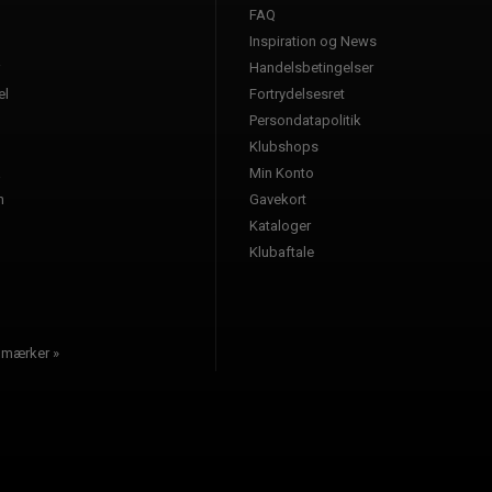
FAQ
Inspiration og News
Handelsbetingelser
l
Fortrydelsesret
Persondatapolitik
Klubshops
a
Min Konto
n
Gavekort
Kataloger
l
Klubaftale
e mærker »