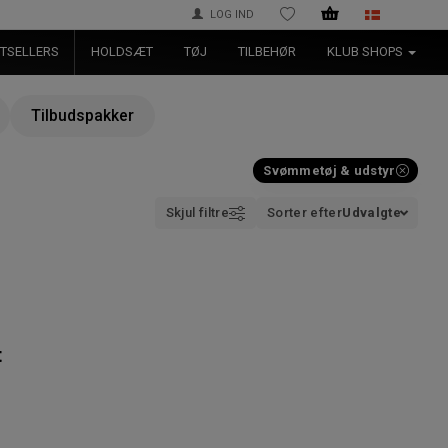
LOG IND
ØNSKELISTE
TSELLERS
HOLDSÆT
TØJ
TILBEHØR
KLUB SHOPS
Tilbudspakker
Svømmetøj & udstyr
Skjul filtre
Sorter efter
Udvalgte
t