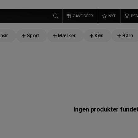
GAVEIDÉER
NYT
BES
ehør
Sport
Mærker
Køn
Børn
Ingen produkter funde