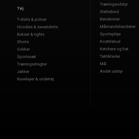
Træningsudstyr
Tøj
Støttebind
Benskinner
T-shirts & poloer
Målmandshandsker
Hoodies & sweatshirts
Sportspleje
Bukser & tights
Kosttilskud
Shorts
Ketchere og bat
Sokker
Taktiktavler
Sportssæt
Mål
Træningsdragter
Andet udstyr
Jakker
Baselayer & undertøj