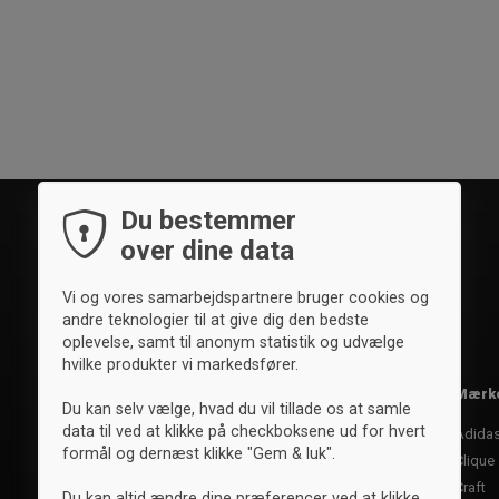
Du bestemmer
over dine data
Vi og vores samarbejdspartnere bruger cookies og
andre teknologier til at give dig den bedste
oplevelse, samt til anonym statistik og udvælge
hvilke produkter vi markedsfører.
Sportsgrene
Mærk
Du kan selv vælge, hvad du vil tillade os at samle
data til ved at klikke på checkboksene ud for hvert
Fodbold
Adida
formål og dernæst klikke "Gem & luk".
Håndbold
Clique
Basketball
Craft
Du kan altid ændre dine præferencer ved at klikke