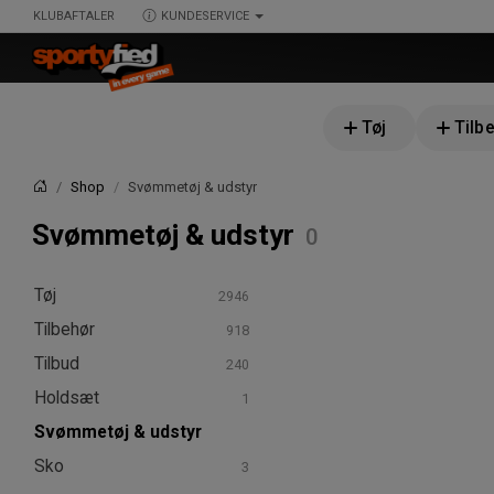
KLUBAFTALER
KUNDESERVICE
Tøj
Tilb
Shop
Svømmetøj & udstyr
Forside
Svømmetøj & udstyr
Tøj
Tilbehør
Skjorter
Tilbud
T-shirts & poloer
Bolde
T-shirts
Boldpakker
Holdsæt
Hoodies & sweatshirts
Kasketter & huer
Tilbudspakker
Langærmede T-shirts
Hoodies
Bøllehat
Svømmetøj & udstyr
Bukser & tights
Tasker
Tanktops & singlets
Sweatshirts
Huer
Bukser
Rejsetasker
Sko
Shorts
Sportshandsker
Poloer
Træningstrøjer
Kasketter