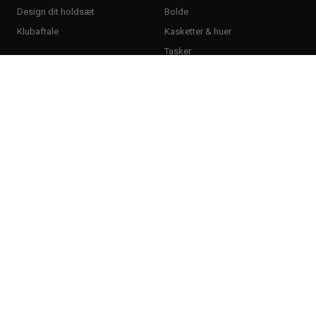
Design dit holdsæt
Bolde
Klubaftale
Kasketter & huer
Tasker
Træningsudstyr
Tøj
Støttebind
T-shirts & poloer
Benskinner
Hoodies & sweatshirts
Målmandshandsker
Bukser & tights
Sportspleje
Shorts
Kosttilskud
Sokker
Ketchere og bat
Sportssæt
Taktiktavler
Træningsdragter
Mål
Jakker
Andet udstyr
Baselayer & undertøj
Sportsgrene
Mærker