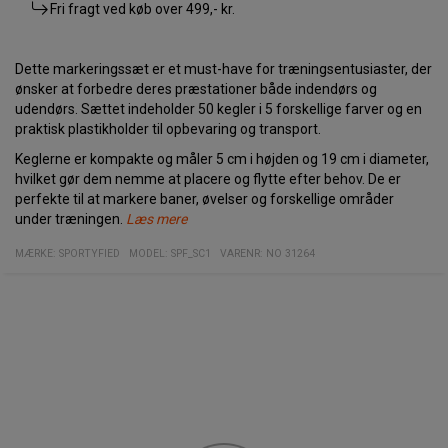
Fri fragt ved køb over
499,- kr.
Dette markeringssæt er et must-have for træningsentusiaster, der
ønsker at forbedre deres præstationer både indendørs og
udendørs. Sættet indeholder 50 kegler i 5 forskellige farver og en
praktisk plastikholder til opbevaring og transport.
Keglerne er kompakte og måler 5 cm i højden og 19 cm i diameter,
hvilket gør dem nemme at placere og flytte efter behov. De er
perfekte til at markere baner, øvelser og forskellige områder
under træningen.
Læs mere
Med dette alsidige og robuste markeringssæt kan du optimere din
MÆRKE:
SPORTYFIED
MODEL
:
SPF_SC1
VARENR
:
NO 31264
træning og tage dine færdigheder til næste niveau.