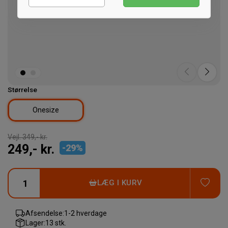
Statistiske
Marketing
Størrelse
Onesize
Vejl.
349,- kr.
249,- kr.
-
29
%
TIL
LÆG I KURV
Afsendelse:
1-2 hverdage
Lager:
13 stk.