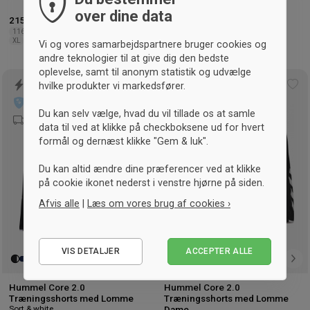
over dine data
215,- kr.
-14%
Vejl. 250,- kr.
235,- kr.
-13%
Vejl. 270,- kr.
116
128
140
152
164
S
M
L
XS
S
M
L
XL
2XL
XL
2XL
3XL
Vi og vores samarbejdspartnere bruger cookies og
andre teknologier til at give dig den bedste
oplevelse, samt til anonym statistik og udvælge
hvilke produkter vi markedsfører.
Tilføj
Tilf
til
til
Du kan selv vælge, hvad du vil tillade os at samle
ønskeliste
øns
data til ved at klikke på checkboksene ud for hvert
formål og dernæst klikke "Gem & luk".
Du kan altid ændre dine præferencer ved at klikke
på cookie ikonet nederst i venstre hjørne på siden.
Afvis alle
|
Læs om vores brug af cookies ›
Nødvendige
VIS DETALJER
ACCEPTER ALLE
Statistiske
Marketing
Hummel Core 2.0
Hummel Core 2.0
Træningsshorts med Lomme
Træningsshorts med Lomme
Sort & white
Dame