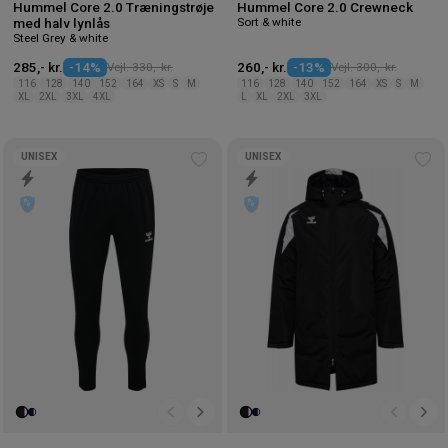
Hummel Core 2.0 Træningstrøje
Hummel Core 2.0 Crewneck
Sort & white
med halv lynlås
Steel Grey & white
285,- kr.
-14%
Vejl. 330,- kr.
260,- kr.
-13%
Vejl. 300,- kr.
116
128
140
152
164
XS
S
M
116
128
140
152
164
XS
S
M
XL
2XL
3XL
4XL
L
XL
2XL
3XL
UNISEX
UNISEX
Tilføj
Tilf
til
til
ønskeliste
øns