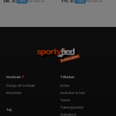
385,- kr.
-16%
Vejl. 460,- kr.
319,- kr.
-16%
Vejl. 380,- kr.
Holdsæt
Tilbehør
Design dit holdsæt
Bolde
Klubaftale
Kasketter & huer
Tasker
Træningsudstyr
Tøj
Støttebind