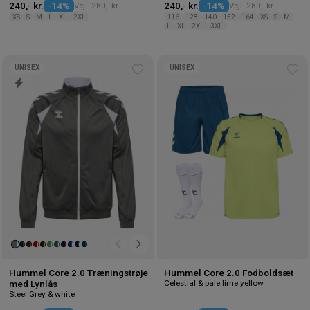
240,- kr.
-14%
Vejl. 280,- kr.
240,- kr.
-14%
Vejl. 280,- kr.
XS
S
M
L
XL
2XL
116
128
140
152
164
XS
S
M
L
XL
2XL
3XL
UNISEX
UNISEX
Tilføj
Tilf
til
til
ønskeliste
øns
Hummel Core 2.0 Træningstrøje
Hummel Core 2.0 Fodboldsæt
Celestial & pale lime yellow
med Lynlås
Steel Grey & white