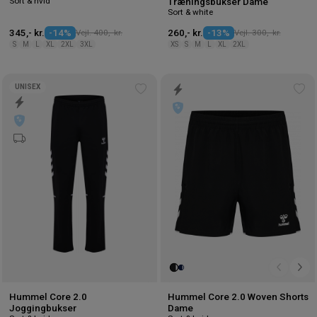
Sort & hvid
Træningsbukser Dame
Sort & white
345,- kr.
-14%
Vejl. 400,- kr.
260,- kr.
-13%
Vejl. 300,- kr.
S
M
L
XL
2XL
3XL
XS
S
M
L
XL
2XL
UNISEX
Tilføj
Tilf
til
til
ønskeliste
øns
Hummel Core 2.0
Hummel Core 2.0 Woven Shorts
Joggingbukser
Dame