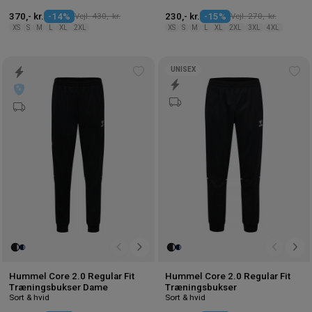
370,- kr.
-14%
Vejl. 430,- kr.
230,- kr.
-15%
Vejl. 270,- kr.
XS
S
M
L
XL
2XL
XS
S
M
L
XL
2XL
3XL
4XL
UNISEX
Tilføj
Tilf
til
til
ønskeliste
øns
Hummel Core 2.0 Regular Fit
Hummel Core 2.0 Regular Fit
Træningsbukser Dame
Træningsbukser
Sort & hvid
Sort & hvid