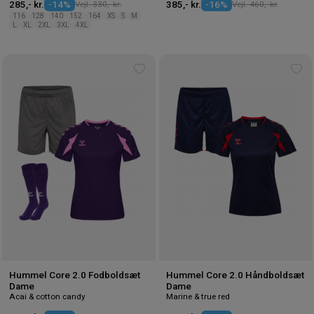
285,- kr.
-14%
Vejl. 330,- kr.
385,- kr.
-16%
Vejl. 460,- kr.
116
128
140
152
164
XS
S
M
L
XL
2XL
3XL
4XL
Tilføj
Tilf
til
til
ønskeliste
øns
Hummel Core 2.0 Fodboldsæt
Hummel Core 2.0 Håndboldsæt
Dame
Dame
Acai & cotton candy
Marine & true red