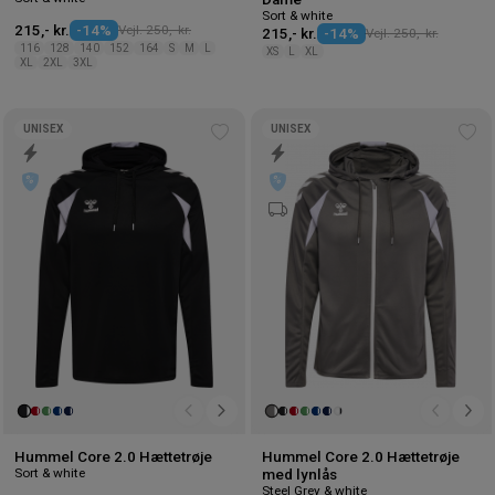
Sort & white
215,- kr.
-14%
Vejl. 250,- kr.
215,- kr.
-14%
Vejl. 250,- kr.
116
128
140
152
164
S
M
L
XS
L
XL
XL
2XL
3XL
UNISEX
UNISEX
Tilføj
Tilf
til
til
ønskeliste
øns
Hummel Core 2.0 Hættetrøje
Hummel Core 2.0 Hættetrøje
Sort & white
med lynlås
Steel Grey & white