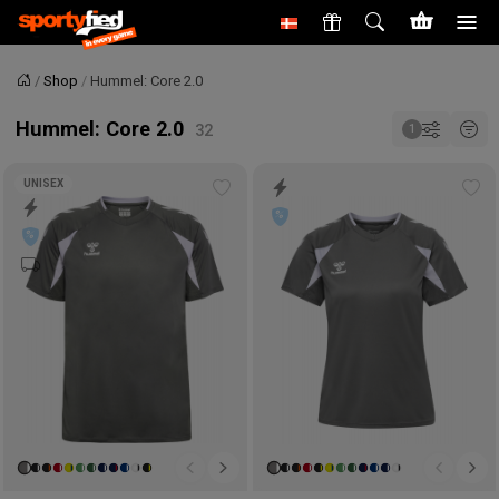
Shop
Hummel: Core 2.0
Forside
Hummel: Core 2.0
UNISEX
Tilføj
Tilf
til
til
ønskeliste
øns