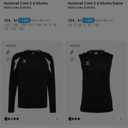
Hummel Core 2.0 Shorts
Hummel Core 2.0 Shorts Dame
Steel Grey & white
Steel Grey & white
155,- kr.
-14%
Vejl. 180,- kr.
155,- kr.
-14%
Vejl. 180,- kr.
116
128
140
152
164
XS
S
M
XS
S
M
L
XL
2XL
XL
2XL
3XL
UNISEX
UNISEX
Tilføj
Tilf
til
til
ønskeliste
øns