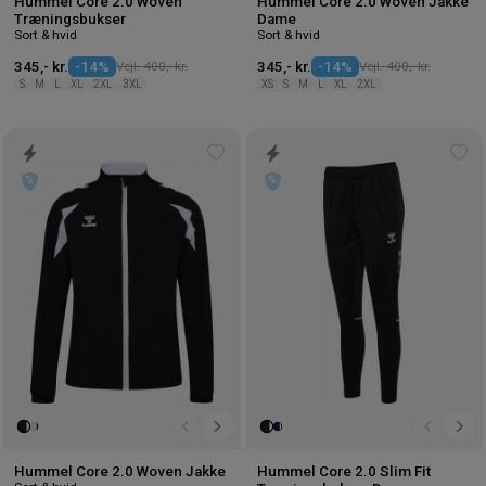
Hummel Core 2.0 Woven
Hummel Core 2.0 Woven Jakke
Træningsbukser
Dame
Sort & hvid
Sort & hvid
345,- kr.
-14%
Vejl. 400,- kr.
345,- kr.
-14%
Vejl. 400,- kr.
S
M
L
XL
2XL
3XL
XS
S
M
L
XL
2XL
Tilføj
Tilf
til
til
ønskeliste
øns
Hummel Core 2.0 Woven Jakke
Hummel Core 2.0 Slim Fit