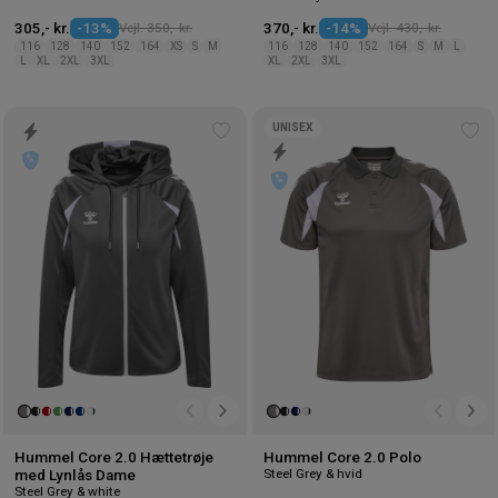
305,- kr.
-13%
Vejl. 350,- kr.
370,- kr.
-14%
Vejl. 430,- kr.
116
128
140
152
164
XS
S
M
116
128
140
152
164
S
M
L
L
XL
2XL
3XL
XL
2XL
3XL
UNISEX
Tilføj
Tilf
til
til
ønskeliste
øns
Hummel Core 2.0 Hættetrøje
Hummel Core 2.0 Polo
Steel Grey & hvid
med Lynlås Dame
Steel Grey & white