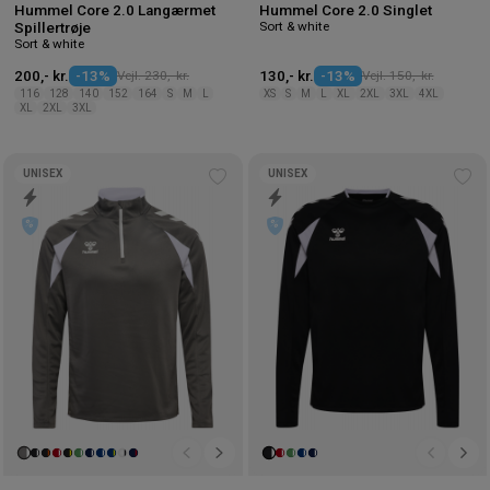
Hummel Core 2.0 Langærmet
Hummel Core 2.0 Singlet
Sort & white
Spillertrøje
Sort & white
200,- kr.
-13%
Vejl. 230,- kr.
130,- kr.
-13%
Vejl. 150,- kr.
116
128
140
152
164
S
M
L
XS
S
M
L
XL
2XL
3XL
4XL
XL
2XL
3XL
UNISEX
UNISEX
Tilføj
Tilf
til
til
ønskeliste
øns