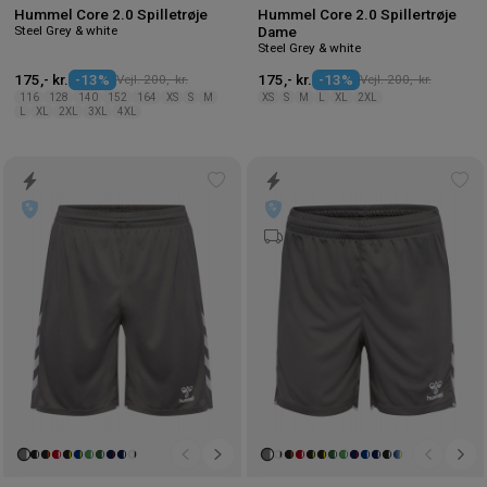
Hummel Core 2.0 Spilletrøje
Hummel Core 2.0 Spillertrøje
Steel Grey & white
Dame
Steel Grey & white
175,- kr.
-13%
Vejl. 200,- kr.
175,- kr.
-13%
Vejl. 200,- kr.
116
128
140
152
164
XS
S
M
XS
S
M
L
XL
2XL
L
XL
2XL
3XL
4XL
Tilføj
Tilf
til
til
ønskeliste
øns