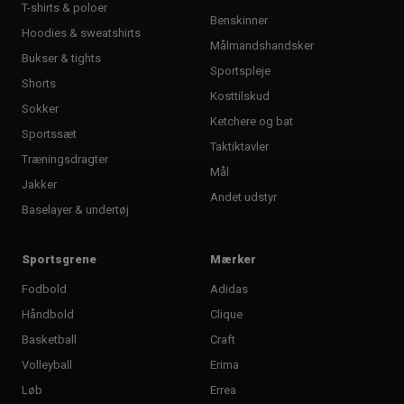
T-shirts & poloer
Benskinner
Hoodies & sweatshirts
Målmandshandsker
Bukser & tights
Sportspleje
Shorts
Kosttilskud
Sokker
Ketchere og bat
Sportssæt
Taktiktavler
Træningsdragter
Mål
Jakker
Andet udstyr
Baselayer & undertøj
Sportsgrene
Mærker
Fodbold
Adidas
Håndbold
Clique
Basketball
Craft
Volleyball
Erima
Løb
Errea