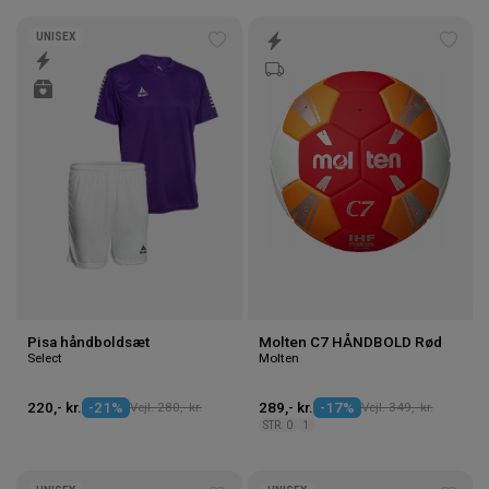
UNISEX
Tilføj
Tilføj
til
til
ønskeliste
ønske
Pisa håndboldsæt
Molten C7 HÅNDBOLD Rød
Select
Molten
220,- kr.
-21%
Vejl. 280,- kr.
289,- kr.
-17%
Vejl. 349,- kr.
STR. 0
1