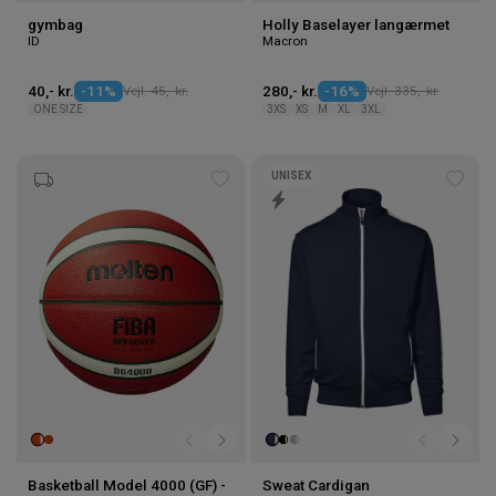
gymbag
Holly Baselayer langærmet
ID
Macron
40,- kr.
-11%
Vejl. 45,- kr.
280,- kr.
-16%
Vejl. 335,- kr.
ONE SIZE
3XS
XS
M
XL
3XL
UNISEX
Tilføj
Tilføj
til
til
ønskeliste
ønske
Basketball Model 4000 (GF) -
Sweat Cardigan