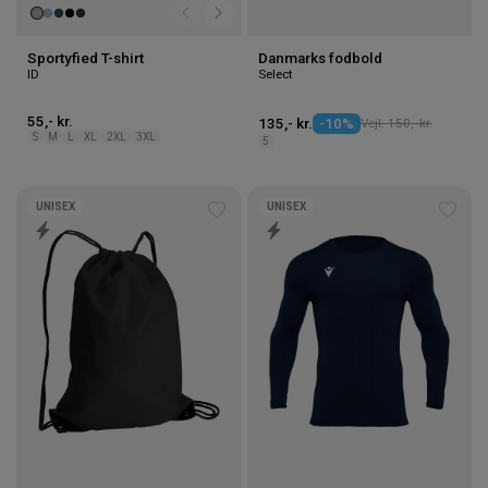
Sportyfied T-shirt
Danmarks fodbold
ID
Select
55,- kr.
135,- kr.
-10%
Vejl. 150,- kr.
S
M
L
XL
2XL
3XL
5
UNISEX
UNISEX
Tilføj
Tilføj
til
til
ønskeliste
ønske