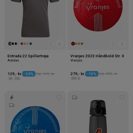
Entrada 22 Spillertrøje
Vranjes 2023 Håndbold Str. 0
Adidas
Vranjes
129,- kr.
-24%
Vejl. 169,- kr.
279,- kr.
-15%
Vejl. 330,- kr.
XS
2XL
STR. 0
Tilføj
Tilføj
til
til
ønskeliste
ønske