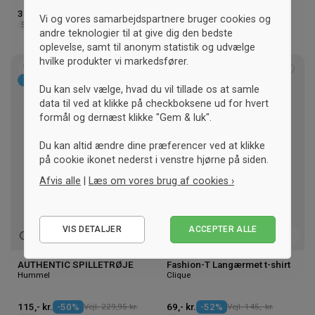
360,- kr.
-20%
Vejl. 450,- kr.
189,- kr.
-46%
Vejl. 350,- kr.
Vi og vores samarbejdspartnere bruger cookies og
500 ML
2XS
S
andre teknologier til at give dig den bedste
oplevelse, samt til anonym statistik og udvælge
hvilke produkter vi markedsfører.
UNISEX
UNISEX
Tilføj
Tilføj
SKARP PRIS
Du kan selv vælge, hvad du vil tillade os at samle
til
til
data til ved at klikke på checkboksene ud for hvert
ønskeliste
ønske
formål og dernæst klikke "Gem & luk".
Du kan altid ændre dine præferencer ved at klikke
på cookie ikonet nederst i venstre hjørne på siden.
Afvis alle
|
Læs om vores brug af cookies ›
Nødvendige
VIS DETALJER
ACCEPTER ALLE
Statistiske
Marketing
AUTHENTIC SPILLETRØJE
Fashion-T Langærmet t-shirt
Hummel
Clique
115,- kr.
-50%
Vejl. 229,95 kr.
69,- kr.
-52%
Vejl. 145,- kr.