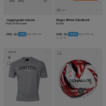
Joggingsæt voksen
Magic White Håndbold
Fruit of the loom
Erima
290,- kr.
-3%
Vejl. 300,- kr.
249,- kr.
-34%
Vejl. 375,- kr.
1
2
3
UNISEX
Tilføj
Tilføj
til
til
ønskeliste
ønske