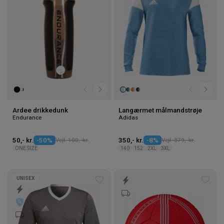
Ardee drikkedunk
Langærmet målmandstrøje
Endurance
Adidas
50,- kr.
-50%
Vejl. 100,- kr.
350,- kr.
-8%
Vejl. 379,- kr.
ONE SIZE
140
152
2XL
3XL
UNISEX
Tilføj
Tilføj
til
til
ønskeliste
ønske