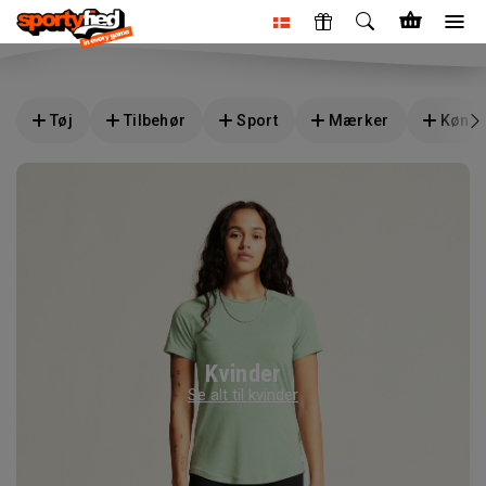
Tøj
Tilbehør
Sport
Mærker
Køn
Kvinder
Se alt til kvinder