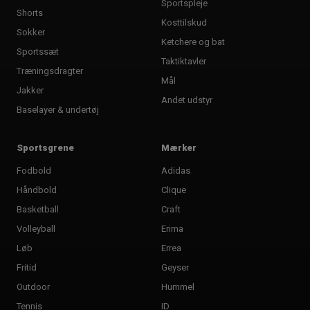
122
Sportspleje
Shorts
Kosttilskud
Sokker
Ketchere og bat
Sportssæt
Taktiktavler
Træningsdragter
Mål
Jakker
Andet udstyr
Baselayer & undertøj
Sportsgrene
Mærker
Fodbold
Adidas
Håndbold
Clique
Basketball
Craft
Volleyball
Erima
Løb
Errea
Fritid
Geyser
Outdoor
Hummel
Tennis
ID