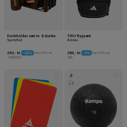
Dunkholder sæt m. 8 dunke
TIRO Rygsæk
Sportyfied
Adidas
200,- kr.
-43%
Vejl. 350,- kr.
280,- kr.
-6%
Vejl. 299,- kr.
ONESIZE
NS
Tilføj
Tilføj
til
til
ønskeliste
ønske