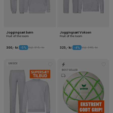
Joggingsæt børn
Joggingsæt Voksen
Fruit of the loom
Fruit of the loom
300,- kr.
-5%
Vejl. 315,- kr.
325,- kr.
-4%
Vejl. 340,- kr.
UNISEX
Tilføj
Tilføj
BESTSELLER
til
til
ønskeliste
ønske