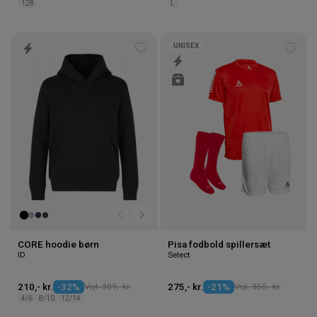
128
L
UNISEX
Tilføj
Tilføj
til
til
ønskeliste
ønske
CORE hoodie børn
Pisa fodbold spillersæt
ID
Select
210,- kr.
-32%
Vejl. 309,- kr.
275,- kr.
-21%
Vejl. 350,- kr.
4/6
8/10
12/14