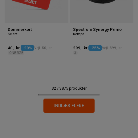
Dommerkort
Spectrum Synergy Primo
Select
Kempa
40,- kr.
-20%
Vejl. 50,- kr.
299,- kr.
-25%
Vejl. 399,- kr.
ONE SIZE
3
32
/
3875
produkter
1
INDLÆS FLERE
2
3