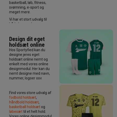
basketball, løb, fitness,
svømning, e-sport og
meget mere.
Vi har et stort udvalg til
både herrer, damer og
børn fra mange kendte
mærker som Adidas,
Design dit eget
Hummel, Puma, Joma,
Select, Craft, McDavid og
holdsæt online
mange flere. Vi har hurtig
Hos Sportyfied kan du
levering og gratis levering
designe jeres eget
ved køb over 499 kr.
holdsæt online nemt og
enkelt med vores online
designmodul. Her kan du
nemt designe med navn,
nummer, logoer osv.
Find vores store udvalg af
fodbold holdsæt
,
håndbold holdsæt
,
basketball holdsæt
og
løbesæt
til et helt hold.
Vores online designmodul