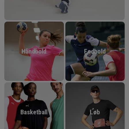
Håndbold
Fodbold
Basketball
Løb