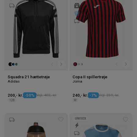
til
til
ønskeliste
ønske
Squadra 21 hættetrøje
Copa II spillertrøje
Adidas
Joma
200,- kr.
-50%
Vejl. 400,- kr.
240,- kr.
-7%
Vejl. 259,- kr.
128
M
UNISEX
Tilføj
Tilføj
til
til
ønskeliste
ønske