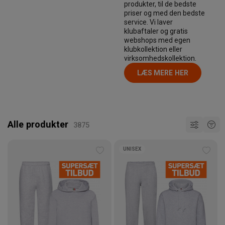
produkter, til de bedste
priser og med den bedste
service. Vi laver
klubaftaler og gratis
webshops med egen
klubkollektion eller
virksomhedskollektion.
LÆS MERE HER
Alle produkter
UNISEX
Tilføj
Tilføj
til
til
ønskeliste
ønske