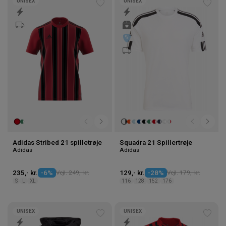
UNISEX
UNISEX
Tilføj
Tilføj
til
til
ønskeliste
ønske
Adidas Stribed 21 spilletrøje
Squadra 21 Spillertrøje
Adidas
Adidas
235,- kr.
-6%
Vejl. 249,- kr.
129,- kr.
-28%
Vejl. 179,- kr.
S
L
XL
116
128
152
176
UNISEX
UNISEX
Tilføj
Tilføj