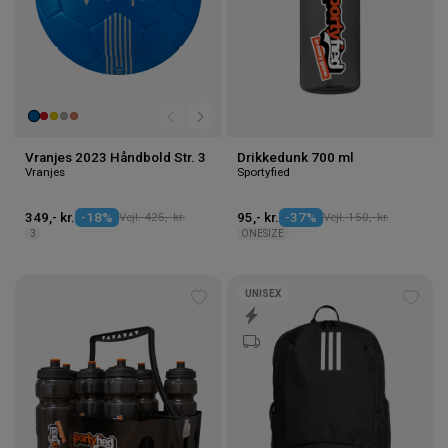
Vranjes 2023 Håndbold Str. 3
Drikkedunk 700 ml
Vranjes
Sportyfied
349,- kr.
-18%
Vejl. 425,- kr.
95,- kr.
-37%
Vejl. 150,- kr.
3
ONESIZE
UNISEX
Tilføj
Tilføj
til
til
ønskeliste
ønske