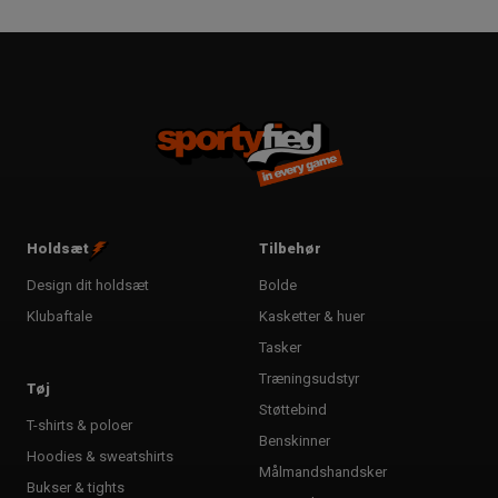
4
5
6
7
8
Holdsæt
Tilbehør
9
Design dit holdsæt
Bolde
Klubaftale
Kasketter & huer
10
Tasker
Træningsudstyr
Tøj
11
Støttebind
T-shirts & poloer
Benskinner
Hoodies & sweatshirts
Målmandshandsker
Bukser & tights