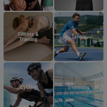
Fitness &
Tennis
Træning
Cykling
Svømning